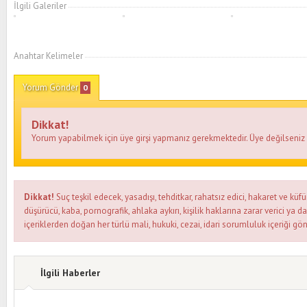
İlgili Galeriler
Anahtar Kelimeler
Yorum Gönder
0
Dikkat!
Yorum yapabilmek için üye girşi yapmanız gerekmektedir. Üye değilseni
Dikkat!
Suç teşkil edecek, yasadışı, tehditkar, rahatsız edici, hakaret ve küfü
düşürücü, kaba, pornografik, ahlaka aykırı, kişilik haklarına zarar verici ya d
içeriklerden doğan her türlü mali, hukuki, cezai, idari sorumluluk içeriği gön
İlgili Haberler