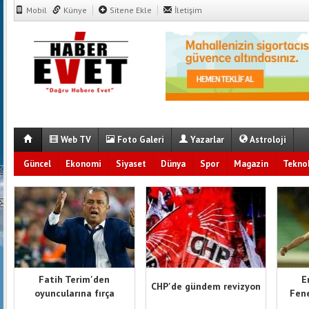
Mobil
Künye
Sitene Ekle
İletişim
Web TV
Foto Galeri
Yazarlar
Astroloji
Güncel
Ekonomi
Siyaset
Dünya
Spor
Magazin
Teknol
Fatih Terim'den
E
CHP'de gündem revizyon
oyuncularına fırça
Fene