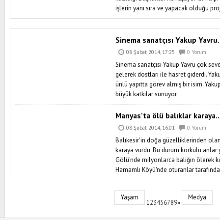
işlerin yanı sıra ve yapacak olduğu proj
Sinema sanatçısı Yakup Yavru.
08 Şubat 2014, 17:25
0 Yorum
Sinema sanatçısı Yakup Yavru çok se
gelerek dostları ile hasret giderdi. Y
ünlü yapıtta görev almış bir isim. Yak
büyük katkılar sunuyor.
Manyas'ta ölü balıklar karaya..
08 Şubat 2014, 16:01
0 Yorum
Balıkesir'in doğa güzelliklerinden ola
karaya vurdu. Bu durum korkulu anla
Gölü'nde milyonlarca balığın ölerek kı
Hamamlı Köyü'nde oturanlar tarafından 
Yaşam
Medya
123456789
»