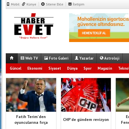
Mobil
Künye
Sitene Ekle
İletişim
Web TV
Foto Galeri
Yazarlar
Astroloji
Güncel
Ekonomi
Siyaset
Dünya
Spor
Magazin
Teknol
Fatih Terim'den
E
CHP'de gündem revizyon
oyuncularına fırça
Fene