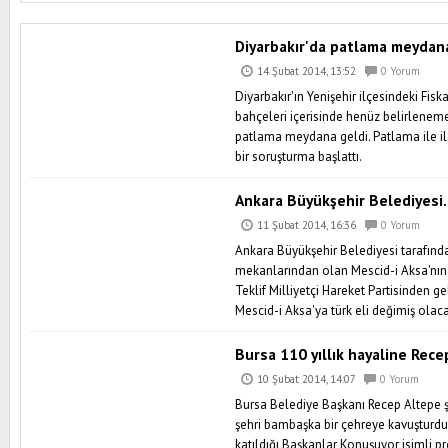
Diyarbakır'da patlama meydana
14 Şubat 2014, 13:52
0 Yorum
Diyarbakır'ın Yenişehir ilçesindeki Fi
bahçeleri içerisinde henüz belirlenem
patlama meydana geldi. Patlama ile ilg
bir soruşturma başlattı.
Ankara Büyükşehir Belediyesi.
11 Şubat 2014, 16:36
0 Yorum
Ankara Büyükşehir Belediyesi tarafın
mekanlarından olan Mescid-i Aksa'nın
Teklif Milliyetçi Hareket Partisinden gel
Mescid-i Aksa'ya türk eli değimiş olac
Bursa 110 yıllık hayaline Recep
10 Şubat 2014, 14:07
0 Yorum
Bursa Belediye Başkanı Recep Altepe ş
şehri bambaşka bir çehreye kavuşturd
katıldığı Başkanlar Konuşuyor isimli 