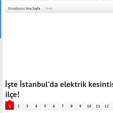
Buradasınız:
Ana Sayfa
/
Yerel
İşte İstanbul'da elektrik kesinti
ilçe!
1
2
3
4
5
6
7
8
9
10
11
12