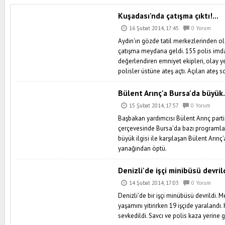
Kuşadası'nda çatışma çıktı!...
16 Şubat 2014, 17:45
0 Yorum
Aydın'ın gözde tatil merkezlerinden ol
çatışma meydana geldi. 155 polis imdat
değerlendiren emniyet ekipleri, olay ye
polisler üstüne ateş açtı. Açılan ateş 
Bülent Arınç'a Bursa'da büyük.
15 Şubat 2014, 17:57
0 Yorum
Başbakan yardımcısı Bülent Arınç parti
çerçevesinde Bursa'da bazı programlar
büyük ilgisi ile karşılaşan Bülent Arınç
yanağından öptü.
Denizli'de işçi minibüsü devrild
14 Şubat 2014, 17:03
0 Yorum
Denizli'de bir işçi minübüsü devrildi. 
yaşamını yitirirken 19 işçide yaraland
sevkedildi. Savcı ve polis kaza yerine 