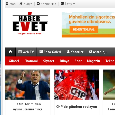
Mobil
Künye
Sitene Ekle
İletişim
Web TV
Foto Galeri
Yazarlar
Astroloji
Güncel
Ekonomi
Siyaset
Dünya
Spor
Magazin
Teknol
Fatih Terim'den
E
CHP'de gündem revizyon
oyuncularına fırça
Fene