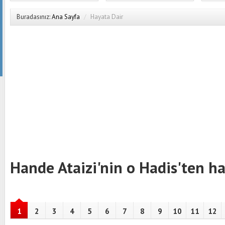
Buradasınız:
Ana Sayfa
/
Hayata Dair
Hande Ataizi'nin o Hadis'ten hab
1
2
3
4
5
6
7
8
9
10
11
12