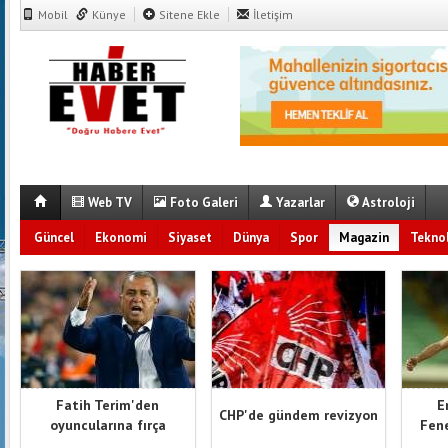
Mobil
Künye
Sitene Ekle
İletişim
Web TV
Foto Galeri
Yazarlar
Astroloji
Güncel
Ekonomi
Siyaset
Dünya
Spor
Magazin
Teknol
Fatih Terim'den
E
CHP'de gündem revizyon
oyuncularına fırça
Fene