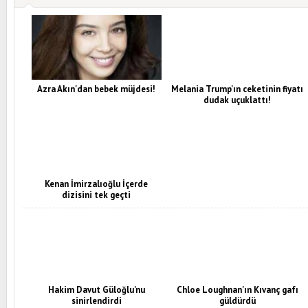
Azra Akın'dan bebek müjdesi!
Melania Trump'ın ceketinin fiyatı
dudak uçuklattı!
Kenan İmirzalıoğlu İçerde
dizisini tek geçti
Hakim Davut Güloğlu'nu
Chloe Loughnan'ın Kıvanç gafı
sinirlendirdi
güldürdü