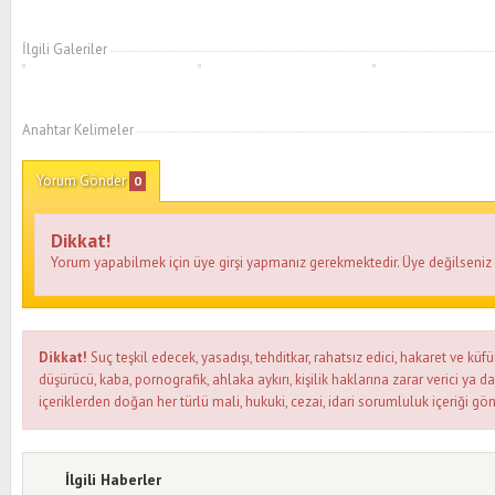
İlgili Galeriler
Anahtar Kelimeler
Yorum Gönder
0
Dikkat!
Yorum yapabilmek için üye girşi yapmanız gerekmektedir. Üye değilseni
Dikkat!
Suç teşkil edecek, yasadışı, tehditkar, rahatsız edici, hakaret ve küfü
düşürücü, kaba, pornografik, ahlaka aykırı, kişilik haklarına zarar verici ya d
içeriklerden doğan her türlü mali, hukuki, cezai, idari sorumluluk içeriği gön
İlgili Haberler