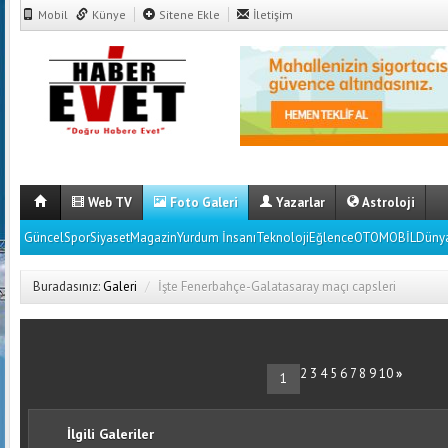
Mobil
Künye
Sitene Ekle
İletişim
Web TV
Foto Galeri
Yazarlar
Astroloji
GüncelSporSiyasetMagazinYurdum İnsanıTeknolojiEğlenceOTOMOBİLDünya
Buradasınız:
Galeri
/
İşte Fenerbahçe-Galatasaray maçı capsleri
2 3 4 5 6 7 8 9 10
»
1
İlgili Galeriler