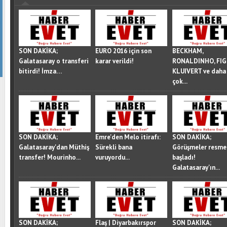
SON DAKİKA;
EURO 2016 için son
BECKHAM,
Galatasaray o transferi
karar verildi!
RONALDINHO, FIG
bitirdi! İmza…
KLUIVERT ve daha 
çok...
SON DAKİKA;
Emre'den Melo itirafı:
SON DAKİKA;
Galatasaray'dan Müthiş
Sürekli bana
Görüşmeler resme
transfer! Mourinho...
vuruyordu...
başladı!
Galatasaray'ın...
SON DAKİKA;
Flaş | Diyarbakırspor
SON DAKİKA;