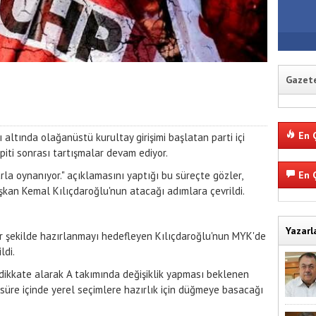
Gazete
En Ç
 altında olağanüstü kurultay girişimi başlatan parti içi
piti sonrası tartışmalar devam ediyor.
arla oynanıyor." açıklamasını yaptığı bu süreçte gözler,
En Ç
şkan Kemal Kılıçdaroğlu'nun atacağı adımlara çevrildi.
Yazarl
r şekilde hazırlanmayı hedefleyen Kılıçdaroğlu'nun MYK'de
ldi.
 dikkate alarak A takımında değişiklik yapması beklenen
süre içinde yerel seçimlere hazırlık için düğmeye basacağı