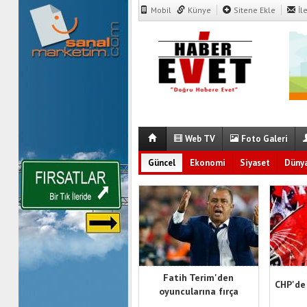
Mobil
Künye
Sitene Ekle
İl
Web TV
Foto Galeri
Güncel
Ekonomi
Siyaset
Düny
Fatih Terim'den
CHP'de
oyuncularına fırça