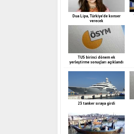
Dua Lipa, Türkiye'de konser
verecek
TUS birinci dönem ek
yerleştirme sonuçları açıklandı
23 tanker sıraya girdi