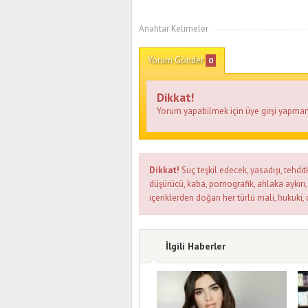
Anahtar Kelimeler
Yorum Gönder
0
Dikkat!
Yorum yapabilmek için üye girşi yapman
Dikkat!
Suç teşkil edecek, yasadışı, tehditk
düşürücü, kaba, pornografik, ahlaka aykırı, 
içeriklerden doğan her türlü mali, hukuki, 
İlgili Haberler