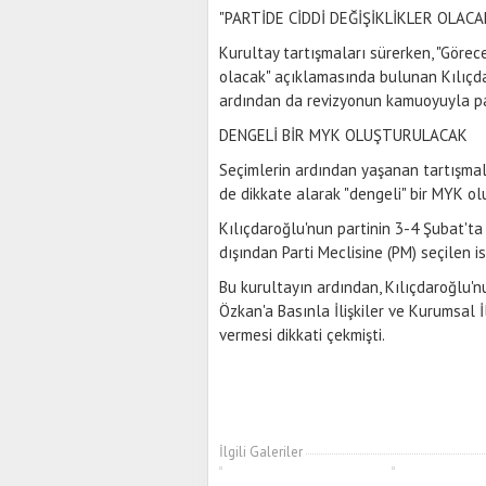
"PARTİDE CİDDİ DEĞİŞİKLİKLER OLACA
Kurultay tartışmaları sürerken, "Görecek
olacak" açıklamasında bulunan Kılıçda
ardından da revizyonun kamuoyuyla pay
DENGELİ BİR MYK OLUŞTURULACAK
Seçimlerin ardından yaşanan tartışmala
de dikkate alarak "dengeli" bir MYK ol
Kılıçdaroğlu'nun partinin 3-4 Şubat'ta
dışından Parti Meclisine (PM) seçilen 
Bu kurultayın ardından, Kılıçdaroğlu'
Özkan'a Basınla İlişkiler ve Kurumsal 
vermesi dikkati çekmişti.
İlgili Galeriler