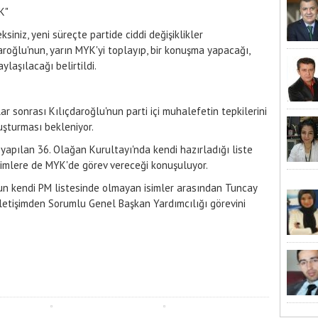
K"
siniz, yeni süreçte partide ciddi değişiklikler
roğlu'nun, yarın MYK'yi toplayıp, bir konuşma yapacağı,
laşılacağı belirtildi.
r sonrası Kılıçdaroğlu'nun parti içi muhalefetin tepkilerini
uşturması bekleniyor.
 yapılan 36. Olağan Kurultayı'nda kendi hazırladığı liste
isimlere de MYK'de görev vereceği konuşuluyor.
nun kendi PM listesinde olmayan isimler arasından Tuncay
İletişimden Sorumlu Genel Başkan Yardımcılığı görevini