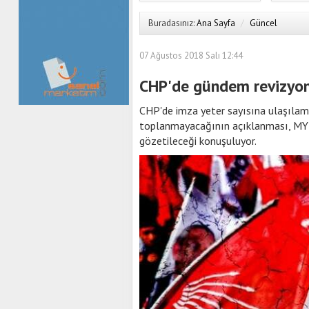
Buradasınız:
Ana Sayfa
/
Güncel
07 Ağustos 2018 Salı 12:44
CHP'de gündem revizyo
CHP'de imza yeter sayısına ulaşılam
toplanmayacağının açıklanması, MYK 
gözetileceği konuşuluyor.