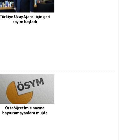
Türkiye Uzay Ajansı için geri
sayım başladı
Ortaöğretim sınavına
başvuramayanlara müjde