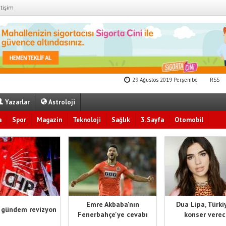
etişim
29 Ağustos 2019 Perşembe
RSS
Yazarlar
Astroloji
a
Spor
Magazin
Teknoloji
Sağlık
3. Sayfa
Otomobil
Emre Akbaba'nın
Dua Lipa, Türki
 gündem revizyon
Fenerbahçe'ye cevabı
konser vere