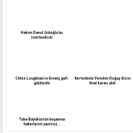
Hakim Davut Güloğlu'nu
sinirlendirdi
Chloe Loughnan'ın Kıvanç gafı
Kertenkele Yeniden Doğuş dizisi
güldürdü
final kararı aldı
Tuba Büyüküstün boşanma
haberlerini yanıtsız...