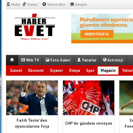
Mobil
Künye
Sitene Ekle
İletişim
Web TV
Foto Galeri
Yazarlar
Astroloji
Güncel
Ekonomi
Siyaset
Dünya
Spor
Magazin
Teknol
Fatih Terim'den
E
CHP'de gündem revizyon
oyuncularına fırça
Fene