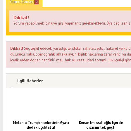
Yorum Gönder
0
Dikkat!
Yorum yapabilmek için üye girşi yapmanız gerekmektedir. Üye değilseni
Dikkat!
Suç teşkil edecek, yasadışı, tehditkar, rahatsız edici, hakaret ve küfü
düşürücü, kaba, pornografik, ahlaka aykırı, kişilik haklarına zarar verici ya d
içeriklerden doğan her türlü mali, hukuki, cezai, idari sorumluluk içeriği gön
İlgili Haberler
Melania Trump'ın ceketinin fiyatı
Kenan İmirzalıoğlu İçerde
dudak uçuklattı!
dizisini tek geçti