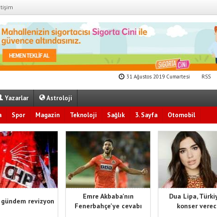
etişim
31 Ağustos 2019 Cumartesi
RSS
Yazarlar
Astroloji
a
Spor
Magazin
Teknoloji
Sağlık
3. Sayfa
Otomobil
Emre Akbaba'nın
Dua Lipa, Türki
 gündem revizyon
Fenerbahçe'ye cevabı
konser vere