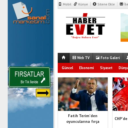
Mobil
Künye
Sitene Ekle
İl
Web TV
Foto Galeri
Güncel
Ekonomi
Siyaset
Düny
Fatih Terim'den
CHP'de
oyuncularına fırça