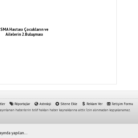
SMA Hastası Çocukların ve
Ailelerin 2.Buluşması
tler
Röportajlar
Astroloji
Sitene Ekle
Reklam Ver
İletişim Formu
yınlanan haberlerin telif hakları haber kaynaklarına aittir. İzin alınmadan kopyalanamaz.
 ayında yapılan...