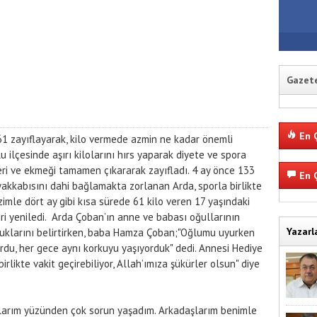
Gazete
En Ç
1 zayıflayarak, kilo vermede azmin ne kadar önemli
 ilçesinde aşırı kilolarını hırs yaparak diyete ve spora
eri ve ekmeği tamamen çıkararak zayıfladı. 4 ay önce 133
En Ç
yakkabısını dahi bağlamakta zorlanan Arda, sporla birlikte
azimle dört ay gibi kısa sürede 61 kilo veren 17 yaşındaki
ri yeniledi. Arda Çoban’ın anne ve babası oğullarının
Yazarl
duklarını belirtirken, baba Hamza Çoban;"Oğlumu uyurken
rdu, her gece aynı korkuyu yaşıyorduk" dedi. Annesi Hediye
rlikte vakit geçirebiliyor, Allah’ımıza şükürler olsun" diye
ilolarım yüzünden çok sorun yaşadım. Arkadaşlarım benimle