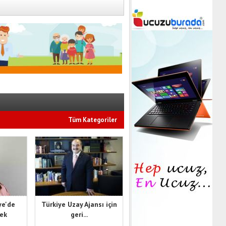
Tüm Kategoriler
ye'de
Türkiye Uzay Ajansı için
cek
geri...