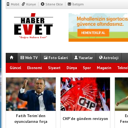
Mobil
Künye
Sitene Ekle
İletişim
Web TV
Foto Galeri
Yazarlar
Astroloji
Güncel
Ekonomi
Siyaset
Dünya
Spor
Magazin
Teknol
Fatih Terim'den
E
CHP'de gündem revizyon
oyuncularına fırça
Fene