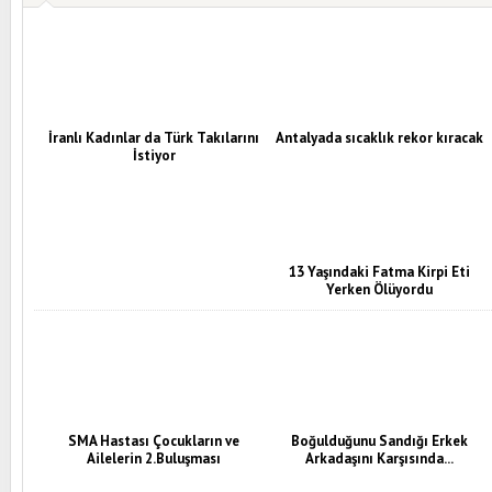
İranlı Kadınlar da Türk Takılarını
Antalyada sıcaklık rekor kıracak
İstiyor
13 Yaşındaki Fatma Kirpi Eti
Yerken Ölüyordu
SMA Hastası Çocukların ve
Boğulduğunu Sandığı Erkek
Ailelerin 2.Buluşması
Arkadaşını Karşısında...