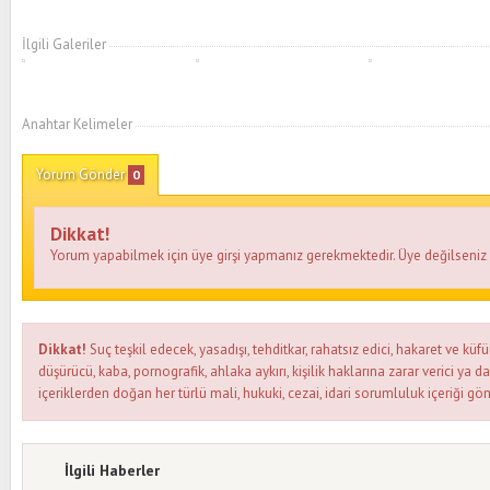
İlgili Galeriler
Anahtar Kelimeler
Yorum Gönder
0
Dikkat!
Yorum yapabilmek için üye girşi yapmanız gerekmektedir. Üye değilseni
Dikkat!
Suç teşkil edecek, yasadışı, tehditkar, rahatsız edici, hakaret ve küfü
düşürücü, kaba, pornografik, ahlaka aykırı, kişilik haklarına zarar verici ya d
içeriklerden doğan her türlü mali, hukuki, cezai, idari sorumluluk içeriği gön
İlgili Haberler