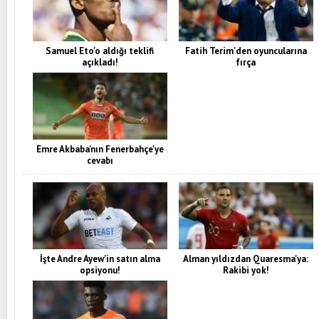
Samuel Eto'o aldığı teklifi
Fatih Terim'den oyuncularına
açıkladı!
fırça
Emre Akbaba'nın Fenerbahçe'ye
cevabı
İşte Andre Ayew'in satın alma
Alman yıldızdan Quaresma'ya:
opsiyonu!
Rakibi yok!