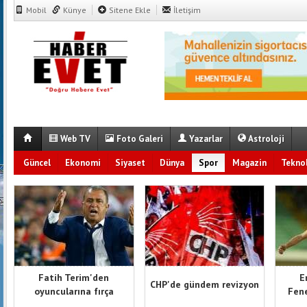
Mobil
Künye
Sitene Ekle
İletişim
Web TV
Foto Galeri
Yazarlar
Astroloji
Güncel
Ekonomi
Siyaset
Dünya
Spor
Magazin
Teknol
Fatih Terim'den
E
CHP'de gündem revizyon
oyuncularına fırça
Fene