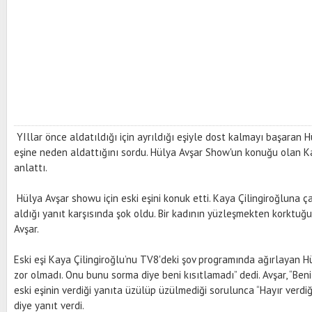
YIllar önce aldatıldığı için ayrıldığı eşiyle dost kalmayı başaran H
eşine neden aldattığını sordu. Hülya Avşar Show'un konuğu olan K
anlattı.
Hülya Avşar showu için eski eşini konuk etti. Kaya Çilingiroğluna ça
aldığı yanıt karşısında şok oldu. Bir kadının yüzleşmekten korktuğ
Avşar.
Eski eşi Kaya Çilingiroğlu’nu TV8'deki şov programında ağırlayan H
zor olmadı. Onu bunu sorma diye beni kısıtlamadı” dedi. Avşar, “Ben
eski eşinin verdiği yanıta üzülüp üzülmediği sorulunca “Hayır verdi
diye yanıt verdi.