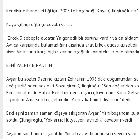
Kendisine ihanet ettiği için 2005'te boşandığı Kaya Çilingiroğlu'na "
Kaya Çilingiroğlu şu cevabı verdi:
"Erkek 3 sebeple aldatır. Ya genetik bir sorunu vardır ya da aldat
Ayrıca karşısında bulamadığını dışarıda arar. Erkek egosu güzel bir 
şişer. Ama sana karşı hiçbir zaman aşağılık kompleksi içinde olmadı
BENİ YALNIZ BIRAKTIN
Avşar bu sözler üzerine kızları Zehra'nın 1998'deki doğumundan sonra
değiştirdiğinden söz etti. Söze giren Çilingiroğlu, "Sen doğumdan s
Beni ihmal ettin Hülya. Evet her gece dışarı çıkıyordum. Sana 'Gels
diyordum. Ama sen hiç gelmedin. Yalnız kaldım, biliyorsun" dedi.
Eski eşini zaman zaman köşeye sıkıştıran Avşar, "Yeni boşandın, şu an
sordu. Çilingiroğlu, "Yok artık Hülya, yeni ayrıldık" cevabını verdi.
Avşar'ın son hamlesi şu oldu: "Ama biz ayrılmadan sen sevgili yapmı