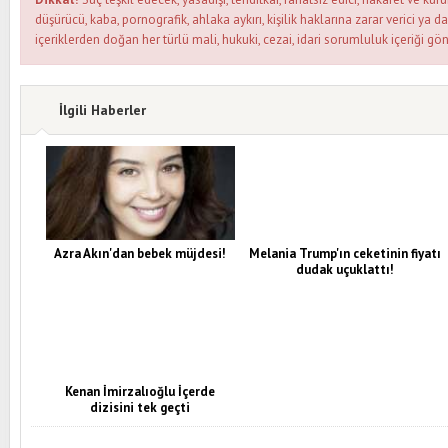
düşürücü, kaba, pornografik, ahlaka aykırı, kişilik haklarına zarar verici ya d
içeriklerden doğan her türlü mali, hukuki, cezai, idari sorumluluk içeriği gön
İlgili Haberler
Azra Akın'dan bebek müjdesi!
Melania Trump'ın ceketinin fiyatı
dudak uçuklattı!
Kenan İmirzalıoğlu İçerde
dizisini tek geçti