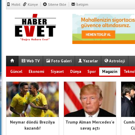
Mobil
Künye
Sitene Ekle
İletişim
Web TV
Foto Galeri
Yazarlar
Astroloji
Güncel
Ekonomi
Siyaset
Dünya
Spor
Magazin
Teknol
Neymar döndü Brezilya
Trump Alman Mercedes'e
Cumhu
kazandı!
savaş açtı
Cü