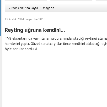
Buradasınız:
Ana Sayfa
/
Magazin
18 Aralık 2014 Perşembe 10:13
Reyting uğruna kendini...
TV8 ekranlarında yayınlanan programında istediği reytingi alam
hamlesini yaptı. Güzel sanatçı yıllar önce kendisini aldattığı eş
öyle sorular sordu ki..