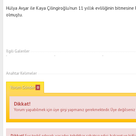
Hülya Avşar ile Kaya Çilingiroğlu'nun 11 yıllık evliliğinin bitmesi
olmuştu.
İlgili Galeriler
Anahtar Kelimeler
Yorum Gönder
0
Dikkat!
Yorum yapabilmek için üye girşi yapmanız gerekmektedir. Üye değilseni
Dikkat!
Suç teşkil edecek, yasadışı, tehditkar, rahatsız edici, hakaret ve küfü