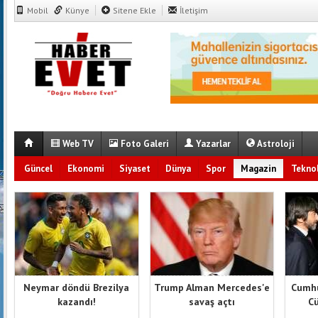
Mobil
Künye
Sitene Ekle
İletişim
Web TV
Foto Galeri
Yazarlar
Astroloji
Güncel
Ekonomi
Siyaset
Dünya
Spor
Magazin
Teknol
Neymar döndü Brezilya
Trump Alman Mercedes'e
Cumhu
kazandı!
savaş açtı
Cü