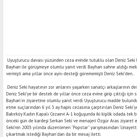
Uyuşturucu davası yüzünden ceza evinde tutuklu olan Deniz Seki k
Bayhan ile görüşmeye olumlu yanıt verdi. Bayhan sahne aldığı mek
vermişti ama yıllar önce aynı desteği görememişti Deniz Seki'den..
Deniz Seki hayatının zor anlarını yaşarken sanatçı arkaşlarının de
Deniz Seki'ye bir destek de yıllar önce ceza evine girip çıktığı içi
Bayhan'ın ziyaretine olumlu yanıt verdi. Uyuşturucu madde bulund
etme suçlarından 6 yıl 3 ay hapis cezasına çarptırılan Deniz Seki’ye
Bakırköy Kadın Kapalı Cezaevi A-1 koğuşunda iki kişilik odada tek b
önceki gün de kardeşi Serkan Seki ve menajeri Özgür Aras ziyaret ett
Seki’nin 2003 yılında düzenlenen “Popstar” yarışmasından “cinayett
çıkartmak istediği Bayhan’dan da bir mesaj iletti.