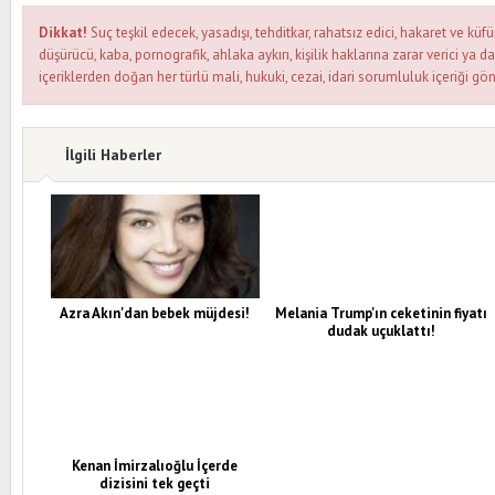
Dikkat!
Suç teşkil edecek, yasadışı, tehditkar, rahatsız edici, hakaret ve küfü
düşürücü, kaba, pornografik, ahlaka aykırı, kişilik haklarına zarar verici ya d
içeriklerden doğan her türlü mali, hukuki, cezai, idari sorumluluk içeriği gön
İlgili Haberler
Azra Akın'dan bebek müjdesi!
Melania Trump'ın ceketinin fiyatı
dudak uçuklattı!
Kenan İmirzalıoğlu İçerde
dizisini tek geçti