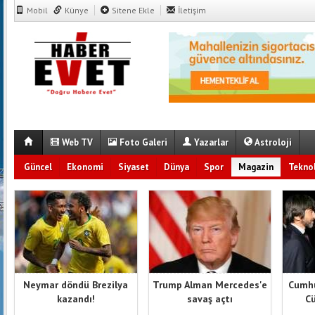
Mobil
Künye
Sitene Ekle
İletişim
Web TV
Foto Galeri
Yazarlar
Astroloji
Güncel
Ekonomi
Siyaset
Dünya
Spor
Magazin
Teknol
Neymar döndü Brezilya
Trump Alman Mercedes'e
Cumhu
kazandı!
savaş açtı
Cü