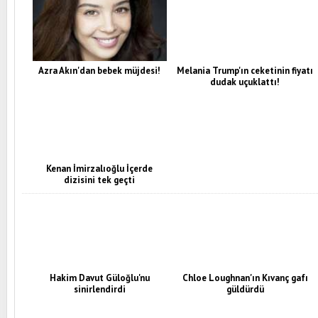
Azra Akın'dan bebek müjdesi!
Melania Trump'ın ceketinin fiyatı
dudak uçuklattı!
Kenan İmirzalıoğlu İçerde
dizisini tek geçti
Hakim Davut Güloğlu'nu
Chloe Loughnan'ın Kıvanç gafı
sinirlendirdi
güldürdü