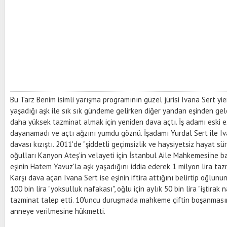
Bu Tarz Benim isimli yarışma programının güzel jürisi Ivana Sert y
yaşadığı aşk ile sık sık gündeme gelirken diğer yandan eşinden g
daha yüksek tazminat almak için yeniden dava açtı. İş adamı eski eş
dayanamadı ve açtı ağzını yumdu göznü. İşadamı Yurdal Sert ile I
davası kızıştı. 2011'de "şiddetli geçimsizlik ve haysiyetsiz hayat 
oğulları Kanyon Ateş'in velayeti için İstanbul Aile Mahkemesi'ne b
eşinin Hatem Yavuz'la aşk yaşadığını iddia ederek 1 milyon lira tazm
Karşı dava açan Ivana Sert ise eşinin iftira attığını belirtip oğlunun 
100 bin lira "yoksulluk nafakası", oğlu için aylık 50 bin lira "iştirak 
tazminat talep etti. 10'uncu duruşmada mahkeme çiftin boşanmasın
anneye verilmesine hükmetti.