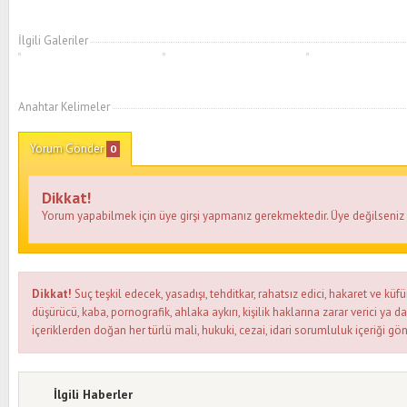
İlgili Galeriler
Anahtar Kelimeler
Yorum Gönder
0
Dikkat!
Yorum yapabilmek için üye girşi yapmanız gerekmektedir. Üye değilseni
Dikkat!
Suç teşkil edecek, yasadışı, tehditkar, rahatsız edici, hakaret ve küfü
düşürücü, kaba, pornografik, ahlaka aykırı, kişilik haklarına zarar verici ya d
içeriklerden doğan her türlü mali, hukuki, cezai, idari sorumluluk içeriği gön
İlgili Haberler