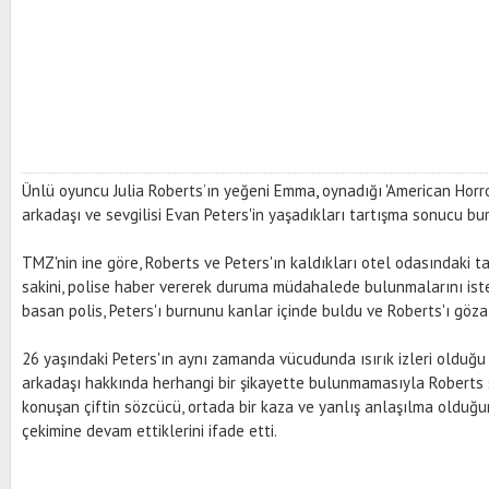
Ünlü oyuncu Julia Roberts’ın yeğeni Emma
,
oynadığı 'American Horror
arkadaşı ve sevgilisi Evan Peters'in yaşadıkları tartışma sonucu bu
TMZ'nin ine göre, Roberts ve Peters'ın kaldıkları otel odasındaki ta
sakini, polise haber vererek duruma müdahalede bulunmalarını isted
basan polis, Peters'ı burnunu kanlar içinde buldu ve Roberts'ı gözal
26 yaşındaki Peters'ın aynı zamanda vücudunda ısırık izleri olduğu da
arkadaşı hakkında herhangi bir şikayette bulunmamasıyla Roberts s
konuşan çiftin sözcücü, ortada bir kaza ve yanlış anlaşılma olduğun
çekimine devam ettiklerini ifade etti.