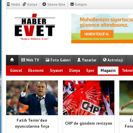
Mobil
Künye
Sitene Ekle
İletişim
Web TV
Foto Galeri
Yazarlar
Astroloji
Güncel
Ekonomi
Siyaset
Dünya
Spor
Magazin
Teknol
Fatih Terim'den
E
CHP'de gündem revizyon
oyuncularına fırça
Fene