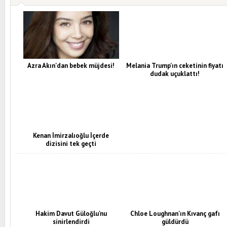
Azra Akın'dan bebek müjdesi!
Melania Trump'ın ceketinin fiyatı
dudak uçuklattı!
Kenan İmirzalıoğlu İçerde
dizisini tek geçti
Hakim Davut Güloğlu'nu
Chloe Loughnan'ın Kıvanç gafı
sinirlendirdi
güldürdü