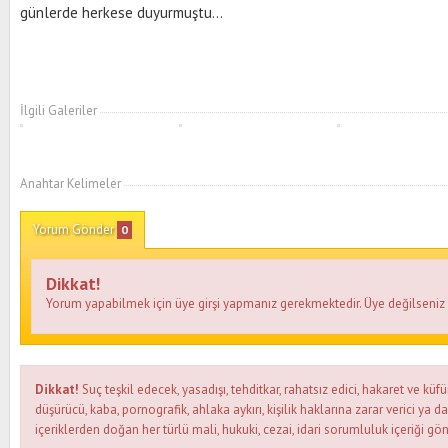
günlerde herkese duyurmuştu...
İlgili Galeriler
Anahtar Kelimeler
Yorum Gönder
0
Dikkat!
Yorum yapabilmek için üye girşi yapmanız gerekmektedir. Üye değilseni
Dikkat!
Suç teşkil edecek, yasadışı, tehditkar, rahatsız edici, hakaret ve küfü
düşürücü, kaba, pornografik, ahlaka aykırı, kişilik haklarına zarar verici ya d
içeriklerden doğan her türlü mali, hukuki, cezai, idari sorumluluk içeriği gön