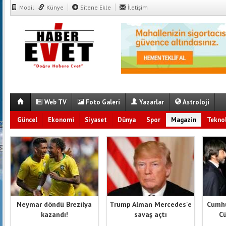
Mobil
Künye
Sitene Ekle
İletişim
Web TV
Foto Galeri
Yazarlar
Astroloji
Güncel
Ekonomi
Siyaset
Dünya
Spor
Magazin
Teknol
Neymar döndü Brezilya
Trump Alman Mercedes'e
Cumhu
kazandı!
savaş açtı
Cü