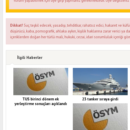
Yorum yapabilmek için üye girşi yapmanız gerekmektedir. Üye değilseni
Dikkat!
Suç teşkil edecek, yasadışı, tehditkar, rahatsız edici, hakaret ve küfü
düşürücü, kaba, pornografik, ahlaka aykırı, kişilik haklarına zarar verici ya d
içeriklerden doğan her türlü mali, hukuki, cezai, idari sorumluluk içeriği gön
İlgili Haberler
TUS birinci dönem ek
23 tanker sıraya girdi
yerleştirme sonuçları açıklandı