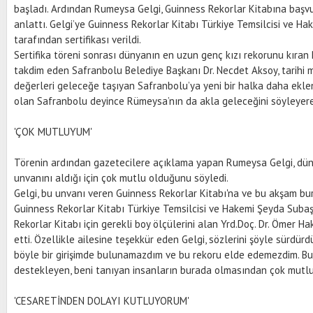
başladı. Ardından Rumeysa Gelgi, Guinness Rekorlar Kitabına başvur
anlattı. Gelgi’ye Guinness Rekorlar Kitabı Türkiye Temsilcisi ve H
tarafından sertifikası verildi.
Sertifika töreni sonrası dünyanın en uzun genç kızı rekorunu kıran
takdim eden Safranbolu Belediye Başkanı Dr. Necdet Aksoy, tarihi m
değerleri geleceğe taşıyan Safranbolu’ya yeni bir halka daha eklen
olan Safranbolu deyince Rümeysa’nın da akla geleceğini söyleyerek
'ÇOK MUTLUYUM'
Törenin ardından gazetecilere açıklama yapan Rumeysa Gelgi, dün
unvanını aldığı için çok mutlu olduğunu söyledi.
Gelgi, bu unvanı veren Guinness Rekorlar Kitabı'na ve bu akşam bu
Guinness Rekorlar Kitabı Türkiye Temsilcisi ve Hakemi Şeyda Subaşı
Rekorlar Kitabı için gerekli boy ölçülerini alan Yrd.Doç. Dr. Ömer 
etti. Özellikle ailesine teşekkür eden Gelgi, sözlerini şöyle sürdür
böyle bir girişimde bulunamazdım ve bu rekoru elde edemezdim. Bu
destekleyen, beni tanıyan insanların burada olmasından çok mutl
'CESARETİNDEN DOLAYI KUTLUYORUM'