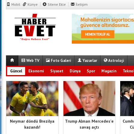
Mobil
Künye
Sitene Ekle
İletişim
Web TV
Foto Galeri
Yazarlar
Astroloji
Güncel
Ekonomi
Siyaset
Dünya
Spor
Magazin
Teknol
Neymar döndü Brezilya
Trump Alman Mercedes'e
Cumhu
kazandı!
savaş açtı
Cü