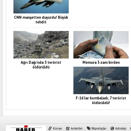
CNN manşetten duyurdu! Büyük
tehdit
Ağrı Dağı'nda 5 terörist
Memura 3 zam birden
öldürüldü
F-16'lar bombaladı, 7 terörist
öldürüldü!
Künye
Anketler
Röportajlar
Astroloji