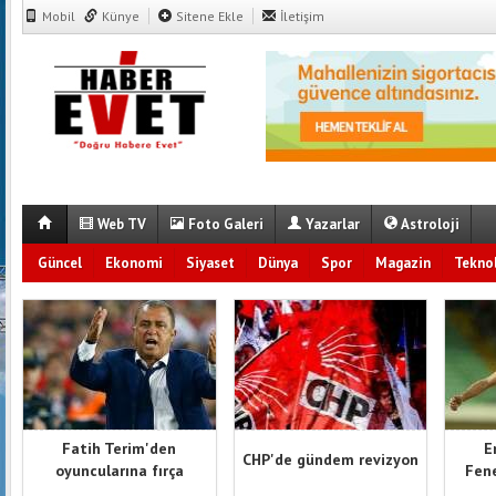
Mobil
Künye
Sitene Ekle
İletişim
Web TV
Foto Galeri
Yazarlar
Astroloji
Güncel
Ekonomi
Siyaset
Dünya
Spor
Magazin
Teknol
Fatih Terim'den
E
CHP'de gündem revizyon
oyuncularına fırça
Fene