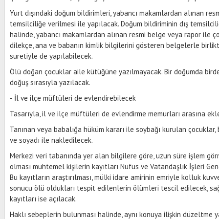
Yurt dışındaki doğum bildirimleri, yabancı makamlardan alınan res
temsilciliğe verilmesi ile yapılacak. Doğum bildiriminin dış temsilc
halinde, yabancı makamlardan alınan resmi belge veya rapor ile ço
dilekçe, ana ve babanın kimlik bilgilerini gösteren belgelerle birlik
suretiyle de yapılabilecek.
Ölü doğan çocuklar aile kütüğüne yazılmayacak. Bir doğumda bird
doğuş sırasıyla yazılacak.
- İl ve ilçe müftüleri de evlendirebilecek
Tasarıyla, il ve ilçe müftüleri de evlendirme memurları arasına ekle
Tanınan veya babalığa hüküm kararı ile soybağı kurulan çocuklar,
ve soyadı ile nakledilecek.
Merkezi veri tabanında yer alan bilgilere göre, uzun süre işlem gör
olması muhtemel kişilerin kayıtları Nüfus ve Vatandaşlık İşleri G
Bu kayıtların araştırılması, mülki idare amirinin emriyle kolluk kuvv
sonucu ölü oldukları tespit edilenlerin ölümleri tescil edilecek, sa
kayıtları ise açılacak.
Haklı sebeplerin bulunması halinde, aynı konuya ilişkin düzeltme 