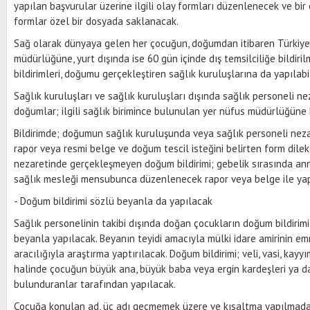
yapılan başvurular üzerine ilgili olay formları düzenlenecek ve bir 
formlar özel bir dosyada saklanacak.
Sağ olarak dünyaya gelen her çocuğun, doğumdan itibaren Türkiye
müdürlüğüne, yurt dışında ise 60 gün içinde dış temsilciliğe bildir
bildirimleri, doğumu gerçekleştiren sağlık kuruluşlarına da yapılabi
Sağlık kuruluşları ve sağlık kuruluşları dışında sağlık personeli n
doğumlar; ilgili sağlık birimince bulunulan yer nüfus müdürlüğüne b
Bildirimde; doğumun sağlık kuruluşunda veya sağlık personeli nez
rapor veya resmi belge ve doğum tescil isteğini belirten form dilek
nezaretinde gerçekleşmeyen doğum bildirimi; gebelik sırasında ann
sağlık mesleği mensubunca düzenlenecek rapor veya belge ile yap
- Doğum bildirimi sözlü beyanla da yapılacak
Sağlık personelinin takibi dışında doğan çocukların doğum bildirim
beyanla yapılacak. Beyanın teyidi amacıyla mülki idare amirinin emri
aracılığıyla araştırma yaptırılacak. Doğum bildirimi; veli, vasi, ka
halinde çocuğun büyük ana, büyük baba veya ergin kardeşleri ya 
bulunduranlar tarafından yapılacak.
Çocuğa konulan ad, üç adı geçmemek üzere ve kısaltma yapılmada