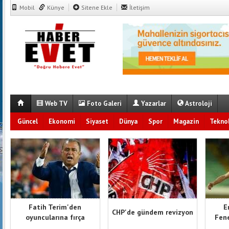
Mobil
Künye
Sitene Ekle
İletişim
Web TV
Foto Galeri
Yazarlar
Astroloji
Güncel
Ekonomi
Siyaset
Dünya
Spor
Magazin
Teknol
Fatih Terim'den
E
CHP'de gündem revizyon
oyuncularına fırça
Fene