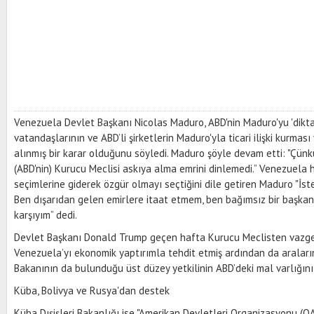
Venezuela Devlet Başkanı Nicolas Maduro, ABD'nin Maduro'yu 'dikt
vatandaşlarının ve ABD’li şirketlerin Maduro'yla ticari ilişki kurmas
alınmış bir karar olduğunu söyledi. Maduro şöyle devam etti: "Çün
(ABD'nin) Kurucu Meclisi askıya alma emrini dinlemedi.” Venezuela 
seçimlerine giderek özgür olmayı seçtiğini dile getiren Maduro "İste
Ben dışarıdan gelen emirlere itaat etmem, ben bağımsız bir başk
karşıyım” dedi.
Devlet Başkanı Donald Trump geçen hafta Kurucu Meclisten vazg
Venezuela’yı ekonomik yaptırımla tehdit etmiş ardından da araları
Bakanının da bulunduğu üst düzey yetkilinin ABD’deki mal varlığın
Küba, Bolivya ve Rusya'dan destek
Küba Dışişleri Bakanlığı ise "Amerikan Devletleri Organizasyonu (O