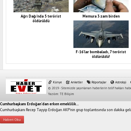
Ağrı Dağı'nda 5 terörist
Memura 3 zam birden
öldürüldü
F-16'lar bombaladı, 7 terörist
öldürüldü!
Künye
Anketler
Röportajlar
Astroloji
© 2019 - Sitemizde yayınlanan haberlerin telif hakları habe
Yazılım: TE Bilişim
Cumhurbaşkanı Erdoğan’dan erken emeklilik...
Cumhurbaşkanı Recep Tayyip Erdoğan AKP'nin grup toplantısında son dakika geliş
Haberi Oku