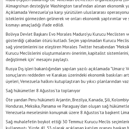
Almagro'nun desteğiyle Washington tarafından alınan ekonomik yapt
Açıklamada Venezuela'ya karşı yürütülen uluslararası operasyon
isteklerini görmezden gelinerek ve onları ekonomik yaptırımlar ve s
kısmayı amaçladığı ifade edildi.
Bolivya Devlet Başkanı Evo Morales Maduro'yu Kurucu Meclisten ve 
gösterdiği çabadan ötürü kutladı. Seçim yapılmadan Kurucu Meclis
sağ yönetimlerini ise eleştiren Morales Twitter hesabından "Meksi
Kurucu Meclislerini oluşturmalarını öneririm, kapitalist sistemlerini
değiştirmek için” mesajını paylaştı.
Rusya Dış işleri bakanlığından yapılan yazılı açıklamada "Umarız 
sonuçlarını reddeden ve Karakas üzerindeki ekonomik baskıları ar
üyeleri, Venezuela halkını kutuplaştıran bu yıkıcı planlarından vaz
Sağ hükümetler 8 Ağustos’ta toplanıyor
Öte yandan Peru hükümeti Arjantin, Brezilya, Kanada, Şili, Kolombiy
Honduras, Meksika, Panama ve Paraguay’dan oluşan sağ hükümetletl
Venezuela meselesinin konuşmak üzere 8 Ağustos’ta başkent Lima’
Sağ muhalefetin boykot ettiği 30 Temmuz Kurucu Meclis seçimlerin
kullanmıştı. Yüzde 41, 53 olarak açıklanan katılım oranını başkan Ma