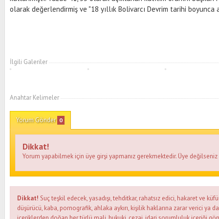
olarak değerlendirmiş ve "18 yıllık Bolivarcı Devrim tarihi boyunca 
İlgili Galeriler
Anahtar Kelimeler
Yorum Gönder
0
Dikkat!
Yorum yapabilmek için üye girşi yapmanız gerekmektedir. Üye değilseni
Dikkat!
Suç teşkil edecek, yasadışı, tehditkar, rahatsız edici, hakaret ve küfü
düşürücü, kaba, pornografik, ahlaka aykırı, kişilik haklarına zarar verici ya d
içeriklerden doğan her türlü mali, hukuki, cezai, idari sorumluluk içeriği gön