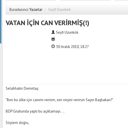
Buradasınız:
Yazarlar
/
Seyfi Uzunkök
VATAN İÇİN CAN VERİRMİŞ(!)
Seyfi Uzunkök
30 Aralık 2010, 18:27
Selahhatin Demirtaş:
"Ben bu ülke için canımı veririm, sen neyini verirsin Sayın Başbakan?"
BDP Grubunda yaptı bu açıklamayı....
Söylem doğru,