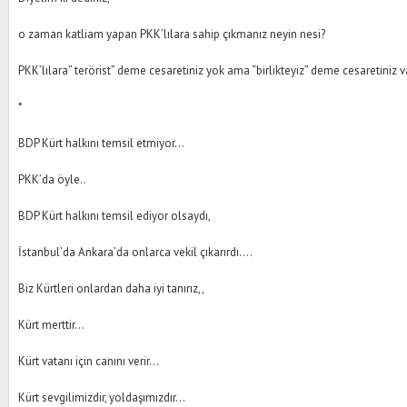
o zaman katliam yapan PKK’lılara sahip çıkmanız neyin nesi?
PKK’lılara” terörist” deme cesaretiniz yok ama “birlikteyiz” deme cesaretiniz v
*
BDP Kürt halkını temsil etmiyor...
PKK’da öyle..
BDP Kürt halkını temsil ediyor olsaydı,
İstanbul’da Ankara’da onlarca vekil çıkarırdı....
Biz Kürtleri onlardan daha iyi tanırız,,
Kürt merttir...
Kürt vatanı için canını verir...
Kürt sevgilimizdir, yoldaşımızdır...