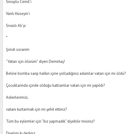
Sinoplu Cemil’i
Vanlı Hüseyin’i
Sivaslı Ali’yi
*
Şimdi sorarım:
“Vatan için ölürüm” diyen Demirtaş!
Beline bomba sarıp halkın içine yolladığınız adamlar vatan için mi öldü?
Çocuklarında içinde olduğu katliamlar vatan için mi yapıldı?
Askerlerimizi,
vatanı kurtarmak için mi şehit ettiniz?
Tüm bu eylemler için “biz yapmadık” diyebilir misiniz?
Diyelim ki dediniz,