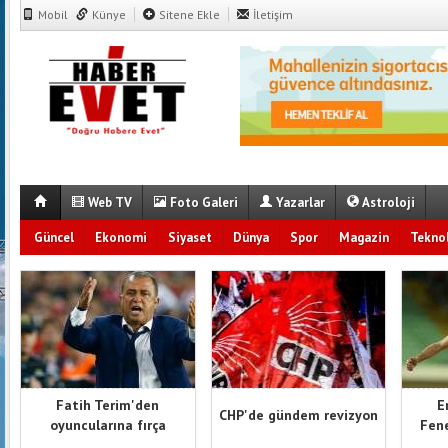
Mobil
Künye
Sitene Ekle
İletişim
Web TV
Foto Galeri
Yazarlar
Astroloji
Güncel
Ekonomi
Siyaset
Dünya
Spor
Magazin
Teknol
Fatih Terim'den
E
CHP'de gündem revizyon
oyuncularına fırça
Fene