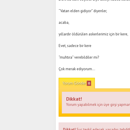
“Vatan elden gidiyor” diyenler,
acaba,
yıllardır öldürülen askerlerimiz için bir kere,
Evet, sadece bir kere
“muhtıra” verebildiler mi?
Çok merak ediyorum...
Yorum Gönder
0
Dikkat!
Yorum yapabilmek için üye girşi yapman
Dikkat!
Suç teşkil edecek, yasadışı, tehditk