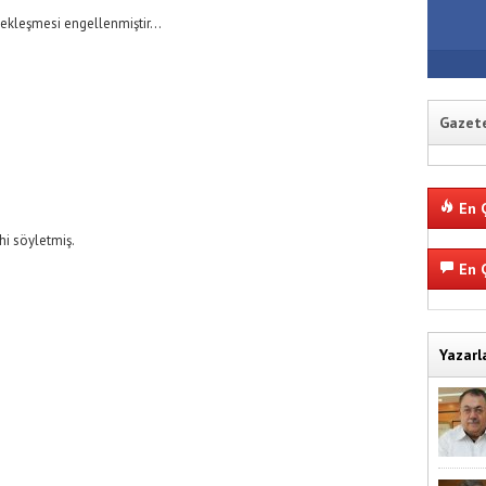
ekleşmesi engellenmiştir...
Gazete
En Ç
ahi söyletmiş.
En Ç
,
Yazarl