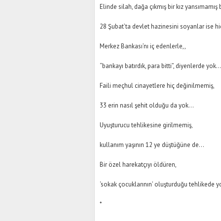
Elinde silah, dağa çıkmış bir kız yansımamış bi
28 Şubat’ta devlet hazinesini soyanlar ise hi
Merkez Bankası’nı iç edenlerle,,
“bankayı batırdık, para bitti”, diyenlerde yok..
Faili meçhul cinayetlere hiç değinilmemiş,
33 erin nasıl şehit olduğu da yok...
Uyuşturucu tehlikesine girilmemiş,
kullanım yaşının 12 ye düştüğüne de...
Bir özel harekatçıyı öldüren,
‘sokak çocuklarının’ oluşturduğu tehlikede yo
*