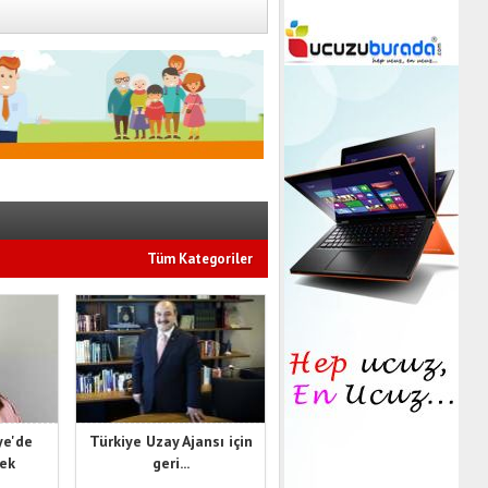
Tüm Kategoriler
ye'de
Türkiye Uzay Ajansı için
cek
geri...