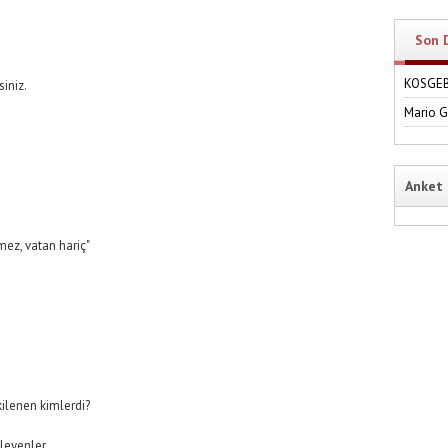
Son 
KOSGEB'
siniz.
Mario 
Anket
mez, vatan hariç"
kilenen kimlerdi?
leyenler,