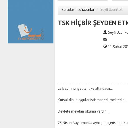
Buradasınız:
Yazarlar
/
Seyfi Uzunkök
TSK HİÇBİR ŞEYDEN ET
Seyfi Uzunk
11 Şubat 201
Laik cumhuriyet tehlike altındadır...
Kutsal dini duygular istismar edilmektedir...
Devlete meydan okuma vardır...
23 Nisan Bayramı’nda aynı gün içerisinde K