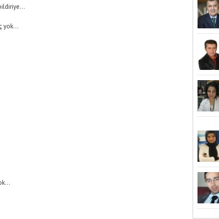
ldiriye...
ç yok...
.
k...