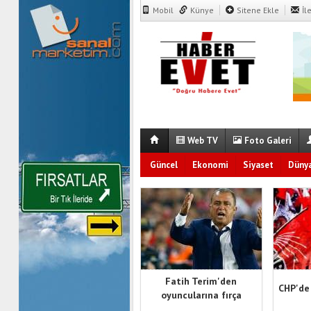
Mobil
Künye
Sitene Ekle
İl
Web TV
Foto Galeri
Güncel
Ekonomi
Siyaset
Düny
Fatih Terim'den
CHP'de
oyuncularına fırça