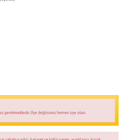
ız gerekmektedir. Üye değilseniz hemen üye olun.
ar, rahatsız edici, hakaret ve küfür içeren, aşağılayıcı, küçük