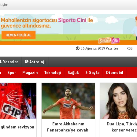
etişim
26 Ağustos 2019 Pazartesi
RSS
Yazarlar
Astroloji
a
Spor
Magazin
Teknoloji
Sağlık
3. Sayfa
Otomobil
Emre Akbaba'nın
Dua Lipa, Türki
 gündem revizyon
Fenerbahçe'ye cevabı
konser vere