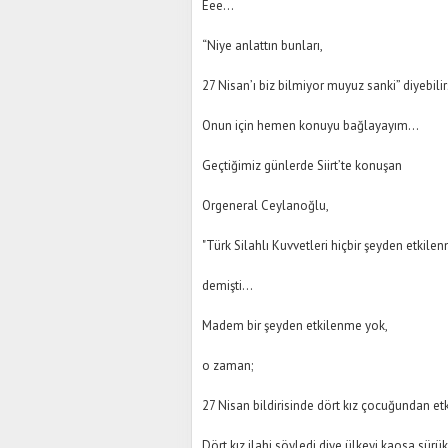
Eee...
“Niye anlattın bunları,
27 Nisan’ı biz bilmiyor muyuz sanki” diyebilir
Onun için hemen konuyu bağlayayım...
Geçtiğimiz günlerde Siirt’te konuşan
Orgeneral Ceylanoğlu,
"Türk Silahlı Kuvvetleri hiçbir şeyden etkilen
demişti...
Madem bir şeyden etkilenme yok,
o zaman;
27 Nisan bildirisinde dört kız çocuğundan et
Dört kız ilahi söyledi diye ülkeyi kaosa sürük