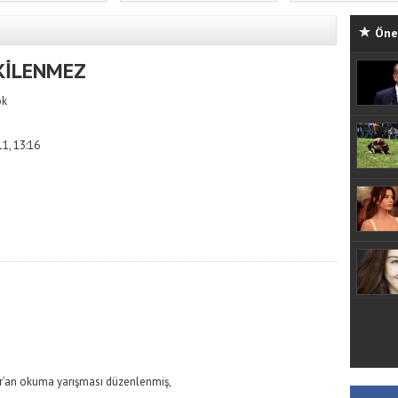
Öne 
KİLENMEZ
ök
1, 13:16
ur’an okuma yarışması düzenlenmiş,