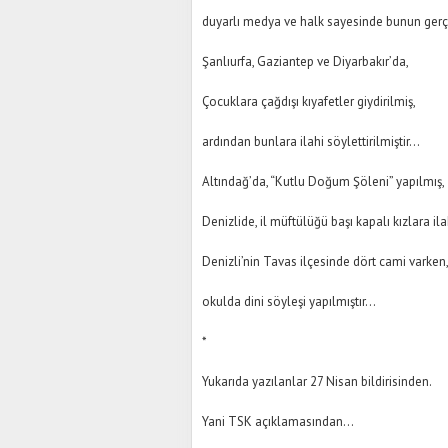
duyarlı medya ve halk sayesinde bunun gerç
Şanlıurfa, Gaziantep ve Diyarbakır’da,
Çocuklara çağdışı kıyafetler giydirilmiş,
ardından bunlara ilahi söylettirilmiştir...
Altındağ’da, “Kutlu Doğum Şöleni” yapılmış,
Denizlide, il müftülüğü başı kapalı kızlara il
Denizli’nin Tavas ilçesinde dört cami varken
okulda dini söyleşi yapılmıştır...
*
Yukarıda yazılanlar 27 Nisan bildirisinden.
Yani TSK açıklamasından...