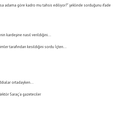
oksa adama göre kadro mu tahsis ediliyor?” şeklinde sorduğunu ifade
nin kardeşine nasıl verildiğini…
mler tarafından kesildiğini sordu İçten…
 iddialar ortadayken…
ektör Saraç’a gazeteciler