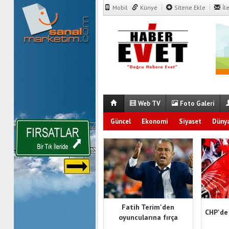
Mobil
Künye
Sitene Ekle
İl
Web TV
Foto Galeri
Güncel
Ekonomi
Siyaset
Düny
Fatih Terim'den
CHP'de
oyuncularına fırça