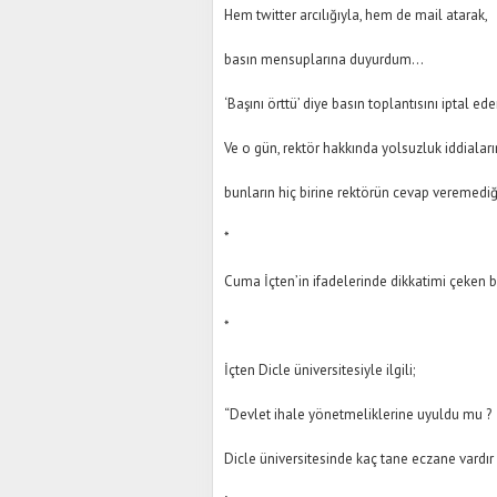
Hem twitter arcılığıyla, hem de mail atarak,
basın mensuplarına duyurdum…
‘Başını örttü’ diye basın toplantısını iptal 
Ve o gün, rektör hakkında yolsuzluk iddiaların
bunların hiç birine rektörün cevap veremediği
*
Cuma İçten’in ifadelerinde dikkatimi çeken ba
*
İçten Dicle üniversitesiyle ilgili;
“Devlet ihale yönetmeliklerine uyuldu mu ?
Dicle üniversitesinde kaç tane eczane vardır 