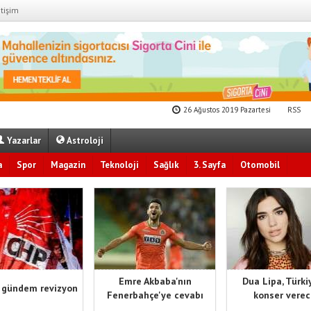
etişim
26 Ağustos 2019 Pazartesi
RSS
Yazarlar
Astroloji
a
Spor
Magazin
Teknoloji
Sağlık
3. Sayfa
Otomobil
Emre Akbaba'nın
Dua Lipa, Türki
 gündem revizyon
Fenerbahçe'ye cevabı
konser vere