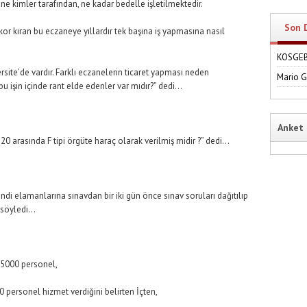
ne kimler tarafından, ne kadar bedelle işletilmektedir.
Son 
r kıran bu eczaneye yıllardır tek başına iş yapmasına nasıl
KOSGEB'
site’de vardır. Farklı eczanelerin ticaret yapması neden
Mario 
 işin içinde rant elde edenler var mıdır?” dedi…
Anket
 20 arasında F tipi örgüte haraç olarak verilmiş midir ?” dedi…
ndi elamanlarına sınavdan bir iki gün önce sınav soruları dağıtılıp
ı söyledi…
 5000 personel,
0 personel hizmet verdiğini belirten İçten,