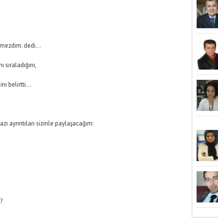
edemezdim. dedi…
ı sıraladığını,
ni belirtti…
zı ayrıntıları sizinle paylaşacağım:
?