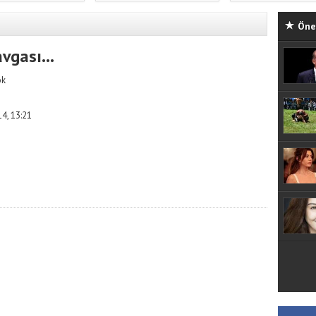
Öne 
avgası…
ök
4, 13:21