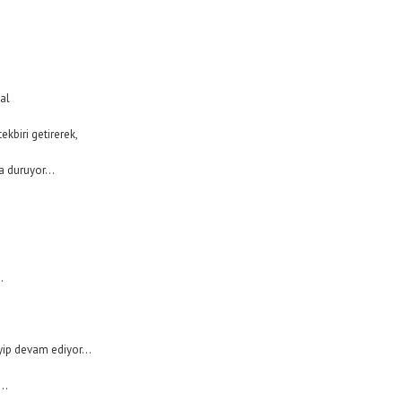
al
biri getirerek,
za duruyor…
…
eyip devam ediyor…
r…