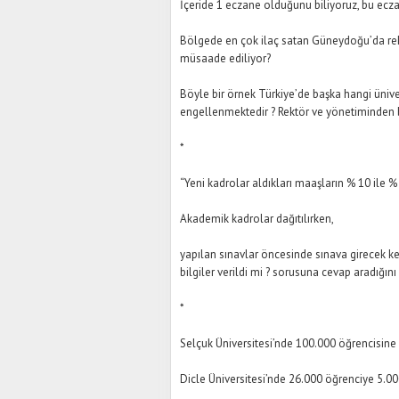
İçeride 1 eczane olduğunu biliyoruz, bu ecza
Bölgede en çok ilaç satan Güneydoğu’da reko
müsaade ediliyor?
Böyle bir örnek Türkiye’de başka hangi üniver
engellenmektedir ? Rektör ve yönetiminden bu
*
“Yeni kadrolar aldıkları maaşların % 10 ile %
Akademik kadrolar dağıtılırken,
yapılan sınavlar öncesinde sınava girecek ke
bilgiler verildi mi ? sorusuna cevap aradığın
*
Selçuk Üniversitesi’nde 100.000 öğrencisine
Dicle Üniversitesi’nde 26.000 öğrenciye 5.00