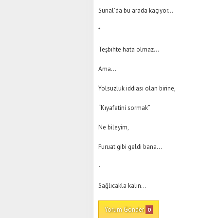
Sunal’da bu arada kaçıyor…
*
Teşbihte hata olmaz…
Ama…
Yolsuzluk iddiası olan birine,
“Kıyafetini sormak”
Ne bileyim,
Furuat gibi geldi bana…
-
Sağlıcakla kalın…
Yorum Gönder
0