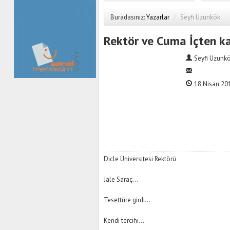
Buradasınız:
Yazarlar
/
Seyfi Uzunkök
Rektör ve Cuma İçten k
Seyfi Uzunk
18 Nisan 201
Dicle Üniversitesi Rektörü
Jale Saraç…
Tesettüre girdi…
Kendi tercihi…