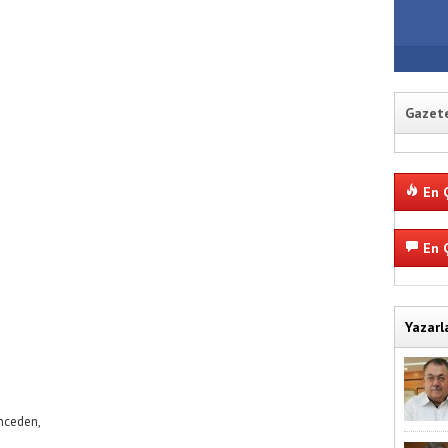
Gazete
En Ç
En Ç
Yazarl
nceden,