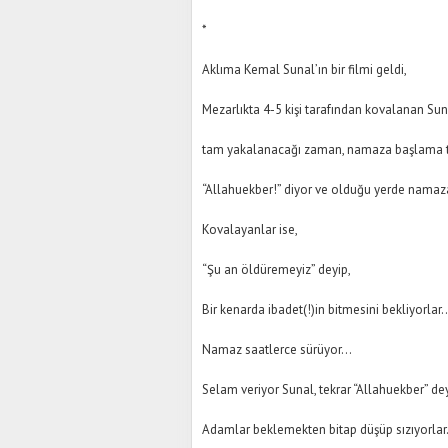
*
Aklıma Kemal Sunal’ın bir filmi geldi,
Mezarlıkta 4-5 kişi tarafından kovalanan Sun
tam yakalanacağı zaman, namaza başlama tek
“Allahuekber!” diyor ve olduğu yerde nama
Kovalayanlar ise,
“Şu an öldüremeyiz” deyip,
Bir kenarda ibadet(!)in bitmesini bekliyorlar
Namaz saatlerce sürüyor…
Selam veriyor Sunal, tekrar “Allahuekber” d
Adamlar beklemekten bitap düşüp sızıyorla