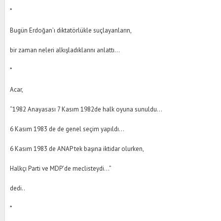
*
Bugün Erdoğan’ı diktatörlükle suçlayanların,
bir zaman neleri alkışladıklarını anlattı…
*
Acar,
“1982 Anayasası 7 Kasım 1982de halk oyuna sunuldu…
6 Kasım 1983 de de genel seçim yapıldı…
6 Kasım 1983 de ANAP tek başına iktidar olurken,
Halkçı Parti ve MDP’de meclisteydi…”
dedi..
*