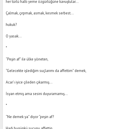
her türlü haltı yeme özgürlüğüne kavuştular…
Çalmak, çırpmak, asmak, kesmek serbest…
hukuk?
O yasak…
*
“Peşin af” ile ülke yöneten,
“Gelecekte işlediğim suçlarımı da affettim” demek,
Acar’ı iyice çileden çıkarmış…
İsyan etmiş ama sesini duyuramamış…
*
“Ne demek ya” diyor “peşin af?
Hadi bugünkü suçunu affettin,