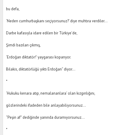
bu defa,
‘Neden cumhurbaşkanı seçiyorsunuz?’ diye muhtıra verdiler…
Darbe kafasıyla idare edilen bir Türkiye’de,
Şimdi bazıları çıkmış,
‘Erdoğan diktatör!’ yaygarası koparıyor.
Bilakis, diktatörlüğü yıktı Erdoğan” diyor…
*
‘Hukuku kenara atıp, nemalananlara’ olan kızgınlığını,
gözlerindeki ifadeden bile anlayabiliyorsunuz…
“Peşin af” dediğinde yanında duramıyorsunuz…
*