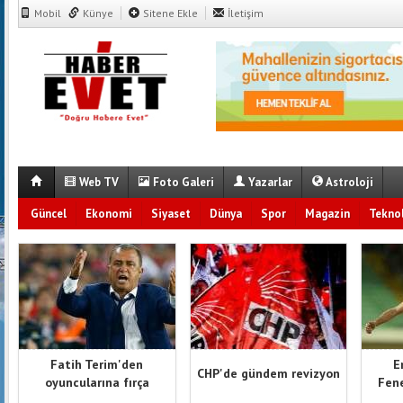
Mobil
Künye
Sitene Ekle
İletişim
Web TV
Foto Galeri
Yazarlar
Astroloji
Güncel
Ekonomi
Siyaset
Dünya
Spor
Magazin
Teknol
Fatih Terim'den
E
CHP'de gündem revizyon
oyuncularına fırça
Fene