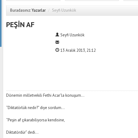
Buradasınız:
Yazarlar
/
Seyfi Uzunkök
PEŞİN AF
Seyfi Uzunkök
13 Aralık 2013, 21:12
Dönemin milletvekili Fethi Acar’la konuşum…
“Diktatörlük nedir?” diye sordum…
“Peşin af çıkarabiliyorsa kendisine,
Diktatördür” dedi…