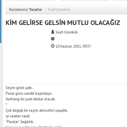
Buradasınız:
Yazarlar
/
Seyfi Uzunkök
KİM GELİRSE GELSİN MUTLU OLACAĞIZ
Seyfi Uzunkök
10 Haziran 2011, 09:37
Seçim geldi çattı...
Pazar günü sandık başındayız.
Herhangi bir parti iktidar olacak.
*
Çok değişik bir seçim atmosferi yaşadık,
iyi vaatler vardı:
“Paralar” dağıtıldı...