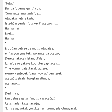
“Hilal”...
Bunda “ödeme günü” yok,
“Son kullanma tarihi”de...
Alacaksın eline kartı,
İstediğin yerden “püskevit” alacaksın...
Harika mı?
Evet...
Harika...
*
Erdoğan gelirse de mutlu olacağız,
enflasyon yine tekli rakamlarda olacak,
Dereler akacak İstanbul’dan,
İzmir’de iki yakaya köprüler yapılacak...
Yine kömür dağıtılacak bizlere,
ekmek verilecek, “paran yok al” denilerek,
alacağız etrafın bakışları altında,
utanarak...
*
Dedim ya,
kim gelirse gelsin “mutlu yaşacağız”.
Çalışmadan kazanacağız,
“kimsesiz, sokak çocukları umurumuzda olmayacak.