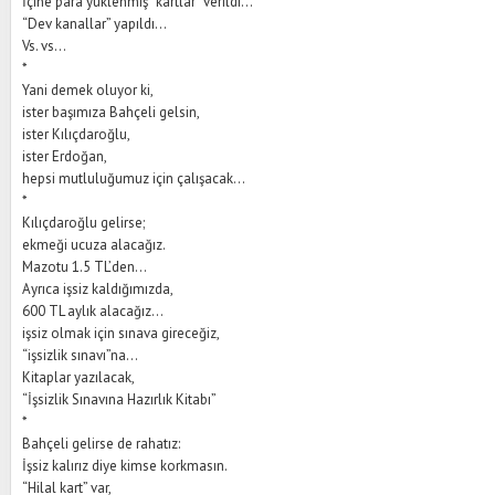
İçine para yüklenmiş “kartlar” verildi...
“Dev kanallar” yapıldı...
Vs. vs...
*
Yani demek oluyor ki,
ister başımıza Bahçeli gelsin,
ister Kılıçdaroğlu,
ister Erdoğan,
hepsi mutluluğumuz için çalışacak...
*
Kılıçdaroğlu gelirse;
ekmeği ucuza alacağız.
Mazotu 1.5 TL’den...
Ayrıca işsiz kaldığımızda,
600 TL aylık alacağız...
işsiz olmak için sınava gireceğiz,
“işsizlik sınavı”na...
Kitaplar yazılacak,
“İşsizlik Sınavına Hazırlık Kitabı”
*
Bahçeli gelirse de rahatız:
İşsiz kalırız diye kimse korkmasın.
“Hilal kart” var,