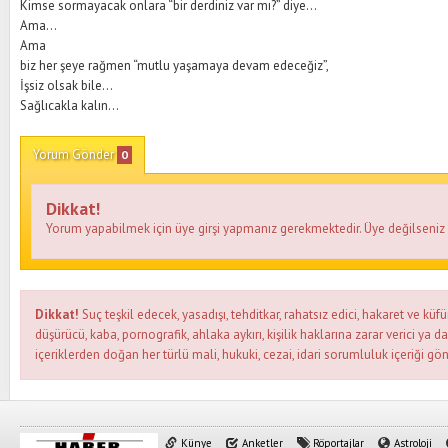
Kimse sormayacak onlara “bir derdiniz var mı?” diye...
Ama...
Ama
biz her şeye rağmen “mutlu yaşamaya devam edeceğiz”,
İşsiz olsak bile...
Sağlıcakla kalın...
Yorum Gönder
0
Dikkat!
Yorum yapabilmek için üye girşi yapmanız gerekmektedir. Üye değilseni
Dikkat!
Suç teşkil edecek, yasadışı, tehditkar, rahatsız edici, hakaret ve küfü
düşürücü, kaba, pornografik, ahlaka aykırı, kişilik haklarına zarar verici ya d
içeriklerden doğan her türlü mali, hukuki, cezai, idari sorumluluk içeriği gön
Künye
Anketler
Röportajlar
Astroloji