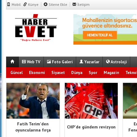
Mobil
Künye
Sitene Ekle
İletişim
Web TV
Foto Galeri
Yazarlar
Astroloji
Güncel
Ekonomi
Siyaset
Dünya
Spor
Magazin
Teknol
Fatih Terim'den
E
CHP'de gündem revizyon
oyuncularına fırça
Fene