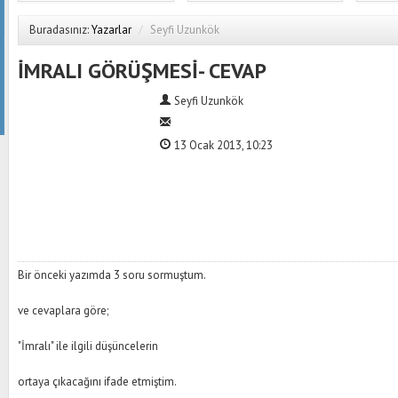
Buradasınız:
Yazarlar
/
Seyfi Uzunkök
İMRALI GÖRÜŞMESİ- CEVAP
Seyfi Uzunkök
13 Ocak 2013, 10:23
Bir önceki yazımda 3 soru sormuştum.
ve cevaplara göre;
"İmralı" ile ilgili düşüncelerin
ortaya çıkacağını ifade etmiştim.