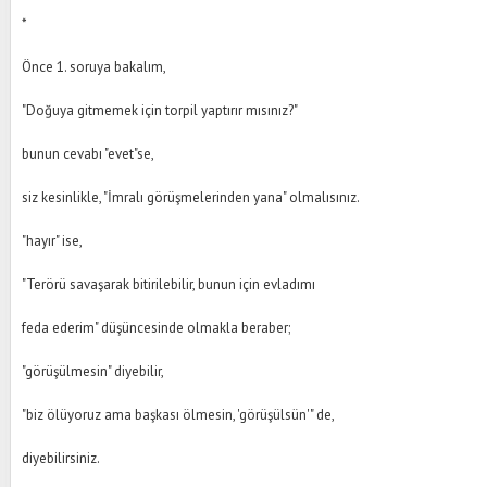
*
Önce 1. soruya bakalım,
"Doğuya gitmemek için torpil yaptırır mısınız?"
bunun cevabı "evet"se,
siz kesinlikle, "İmralı görüşmelerinden yana" olmalısınız.
"hayır" ise,
"Terörü savaşarak bitirilebilir, bunun için evladımı
feda ederim" düşüncesinde olmakla beraber;
"görüşülmesin" diyebilir,
"biz ölüyoruz ama başkası ölmesin, 'görüşülsün'" de,
diyebilirsiniz.