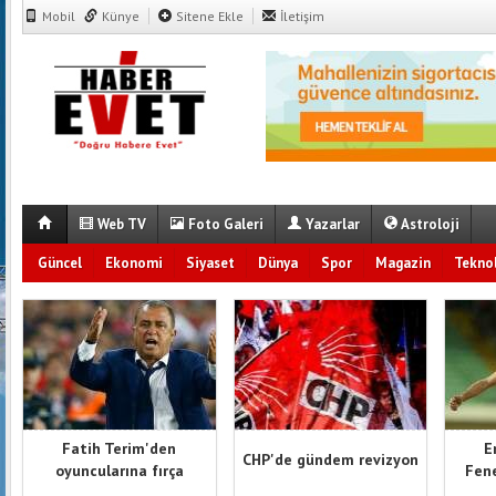
Mobil
Künye
Sitene Ekle
İletişim
Web TV
Foto Galeri
Yazarlar
Astroloji
Güncel
Ekonomi
Siyaset
Dünya
Spor
Magazin
Teknol
Fatih Terim'den
E
CHP'de gündem revizyon
oyuncularına fırça
Fene