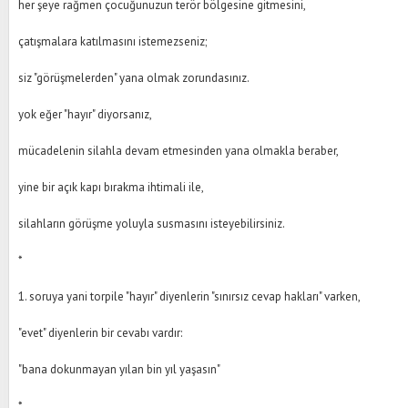
her şeye rağmen çocuğunuzun terör bölgesine gitmesini,
çatışmalara katılmasını istemezseniz;
siz "görüşmelerden" yana olmak zorundasınız.
yok eğer "hayır" diyorsanız,
mücadelenin silahla devam etmesinden yana olmakla beraber,
yine bir açık kapı bırakma ihtimali ile,
silahların görüşme yoluyla susmasını isteyebilirsiniz.
*
1. soruya yani torpile "hayır" diyenlerin "sınırsız cevap hakları" varken,
"evet" diyenlerin bir cevabı vardır:
"bana dokunmayan yılan bin yıl yaşasın"
*