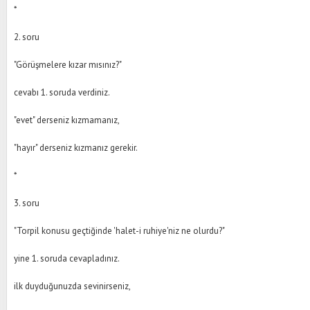
*
2. soru
"Görüşmelere kızar mısınız?"
cevabı 1. soruda verdiniz.
"evet" derseniz kızmamanız,
"hayır" derseniz kızmanız gerekir.
*
3. soru
"Torpil konusu geçtiğinde 'halet-i ruhiye'niz ne olurdu?"
yine 1. soruda cevapladınız.
ilk duyduğunuzda sevinirseniz,