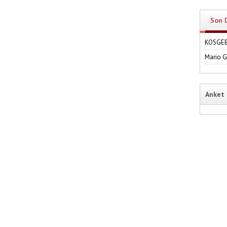
Son 
KOSGEB'
Mario 
Anket