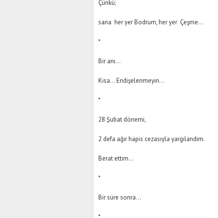
Çünkü;
sana her yer Bodrum, her yer Çeşme…
*
Bir anı…
Kısa… Endişelenmeyin…
*
28 Şubat dönemi,
2 defa ağır hapis cezasıyla yargılandım.
Berat ettim…
*
Bir süre sonra…
*