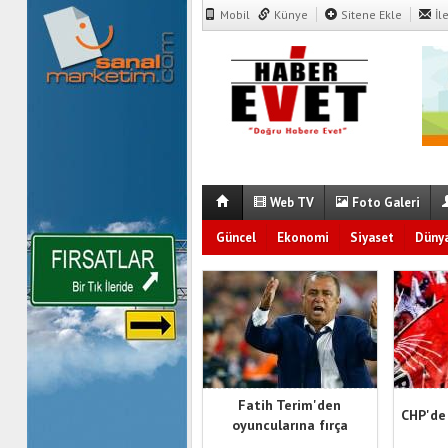
Mobil
Künye
Sitene Ekle
İl
Web TV
Foto Galeri
Güncel
Ekonomi
Siyaset
Düny
Fatih Terim'den
CHP'de
oyuncularına fırça