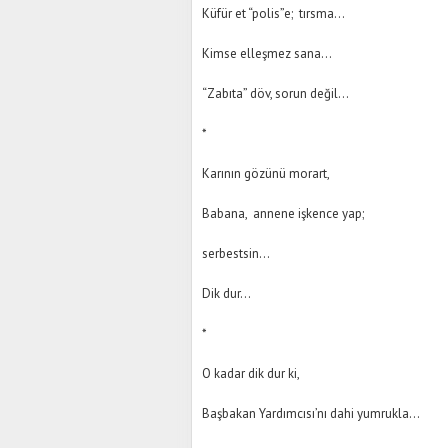
Küfür et “polis”e; tırsma…
Kimse elleşmez sana…
“Zabıta” döv, sorun değil…
*
Karının gözünü morart,
Babana, annene işkence yap;
serbestsin…
Dik dur…
*
O kadar dik dur ki,
Başbakan Yardımcısı’nı dahi yumrukla…