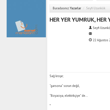
Buradasınız:
Yazarlar
/
Seyfi Uzunkök
HER YER YUMRUK, HER 
Seyfi Uzunk
22 Ağustos 2
Sağ kroşe;
“garsona” sorun değil,
“Boyacıya, elektrikçiye” de…
*