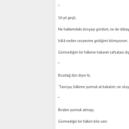
*
16 yıl geçti,
Ne hakkımdaki dosyayı gördüm, ne de iddiay
hâlâ neden cezaevine girdiğimi bilmiyorum.
Görmediğim bir hâkime hakaret safsatası d
*
Bozdağ dün diyor ki,
“Savcıya, hâkime yumruk at bakalım, ne oluy
*
Bırakın yumruk atmayı,
Görmediğin bir hâkim bile seni