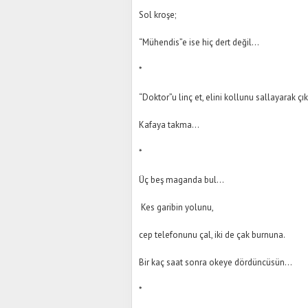
Sol kroşe;
“Mühendis”e ise hiç dert değil…
*
“Doktor”u linç et, elini kollunu sallayarak ç
Kafaya takma…
*
Üç beş maganda bul…
Kes garibin yolunu,
cep telefonunu çal, iki de çak burnuna.
Bir kaç saat sonra okeye dördüncüsün…
*