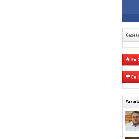
Gazete
ık…
En Ç
En Ç
Yazarl