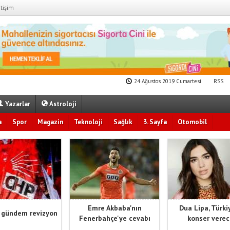
etişim
24 Ağustos 2019 Cumartesi
RSS
Yazarlar
Astroloji
a
Spor
Magazin
Teknoloji
Sağlık
3. Sayfa
Otomobil
Emre Akbaba'nın
Dua Lipa, Türki
 gündem revizyon
Fenerbahçe'ye cevabı
konser vere