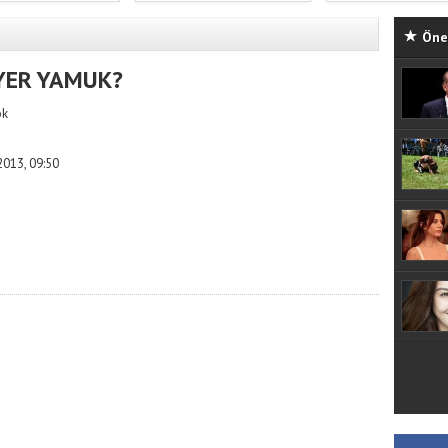
Öne 
YER YAMUK?
ök
013, 09:50