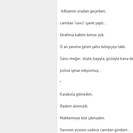
Adliyenin oradan geçerken,
camdan “savcı” işaret yaptı…
Etrafıma baktım kimse yok.
O an yanıma gelen şahıs kelepçeyi taktı.
Savcı meğer; eliyle, kaşıyla, gözüyle bana de
polise işmar ediyormuş…
*
Karakola gitmedim,
İfadem alınmadı.
Mahkemeye bile çıkmadım.
Savcının yüzünü sadece camdan gördüm…