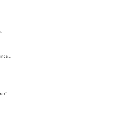
ı.
ışında…
or?”