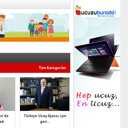
Tüm Kategoriler
ye'de
Türkiye Uzay Ajansı için
cek
geri...