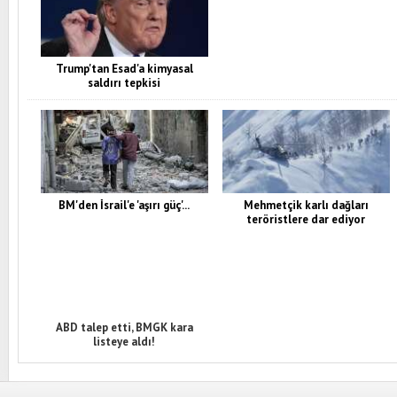
Trump'tan Esad'a kimyasal
saldırı tepkisi
BM'den İsrail'e 'aşırı güç'...
Mehmetçik karlı dağları
teröristlere dar ediyor
ABD talep etti, BMGK kara
listeye aldı!