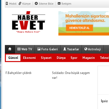
Mobil
Künye
Sitene Ekle
İletişim
Web TV
Foto Galeri
Yazarlar
Astroloji
Güncel
Ekonomi
Siyaset
Dünya
Spor
Magazin
Teknol
F.Bahçeliler çıldırdı
Soldado: Ona büyük saygım
var!
İşsiz