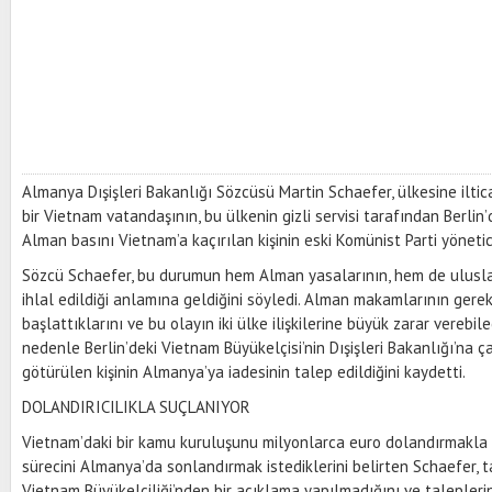
Almanya Dışişleri Bakanlığı Sözcüsü Martin Schaefer, ülkesine ilti
bir Vietnam vatandaşının, bu ülkenin gizli servisi tarafından Berlin’d
Alman basını Vietnam’a kaçırılan kişinin eski Komünist Parti yöneti
Sözcü Schaefer, bu durumun hem Alman yasalarının, hem de ulusla
ihlal edildiği anlamına geldiğini söyledi. Alman makamlarının gerekl
başlattıklarını ve bu olayın iki ülke ilişkilerine büyük zarar verebil
nedenle Berlin’deki Vietnam Büyükelçisi’nin Dışişleri Bakanlığı’na ç
götürülen kişinin Almanya’ya iadesinin talep edildiğini kaydetti.
DOLANDIRICILIKLA SUÇLANIYOR
Vietnam’daki bir kamu kuruluşunu milyonlarca euro dolandırmakla su
sürecini Almanya’da sonlandırmak istediklerini belirten Schaefer, 
Vietnam Büyükelçiliği’nden bir açıklama yapılmadığını ve talepleri