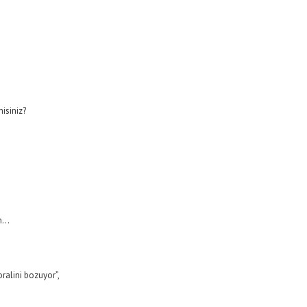
misiniz?
an…
ralini bozuyor”,