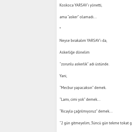
Koskoca YARSAV’ı yönetti,
ama “asker” olamadı…
*
Neyse bırakalım YARSAV’ı da,
Askerliğe dönelim
“zorunlu askerlik” adı üstünde.
Yani,
“Mecbur yapacaksın” demek.
“Lamı, cimi yok” demek…
“Ricayla çağrılmıyoruz” demek…
“2 gün gitmeyelim, 3üncü gün tekme tokat 