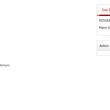
Son 
KOSGEB'
Mario 
Anket
kmıyor.