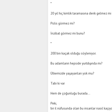
*
20 yıl hiç kimlik taramasına denk gelmez m
Polis görmez mi?
İnzibat görmez mi bunu?
*
200 bin kaçak olduğu söyleniyor.
Bu adamların hepside yurtdışında mı?
Ülkemizde yaşayanları yok mu?
Tabi ki var
Hem de çoğunluğu burada…
Peki,
bir il nüfusunda olan bu insanlar nasıl kaçıy