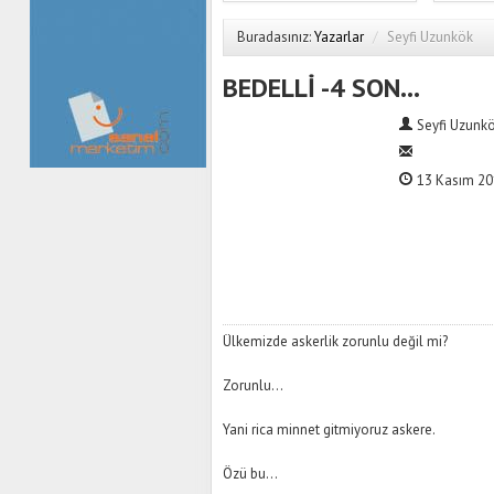
Buradasınız:
Yazarlar
/
Seyfi Uzunkök
BEDELLİ -4 SON…
Seyfi Uzunk
13 Kasım 201
Ülkemizde askerlik zorunlu değil mi?
Zorunlu…
Yani rica minnet gitmiyoruz askere.
Özü bu…