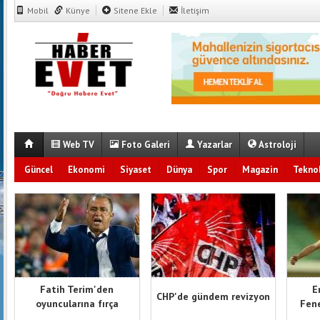
Mobil
Künye
Sitene Ekle
İletişim
Web TV
Foto Galeri
Yazarlar
Astroloji
Güncel
Ekonomi
Siyaset
Dünya
Spor
Magazin
Teknol
Fatih Terim'den
E
CHP'de gündem revizyon
oyuncularına fırça
Fene