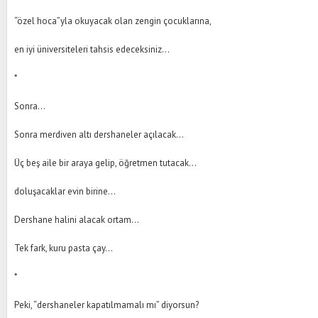
“özel hoca”yla okuyacak olan zengin çocuklarına,
en iyi üniversiteleri tahsis edeceksiniz…
*
Sonra…
Sonra merdiven altı dershaneler açılacak…
Üç beş aile bir araya gelip, öğretmen tutacak…
doluşacaklar evin birine…
Dershane halini alacak ortam…
Tek fark, kuru pasta çay...
*
Peki, “dershaneler kapatılmamalı mı” diyorsun?