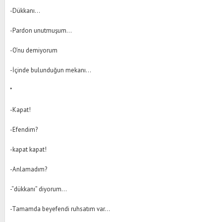
-Dükkanı…
-Pardon unutmuşum…
-O’nu demiyorum
-İçinde bulunduğun mekanı…
*
-Kapat!
-Efendim?
-kapat kapat!
-Anlamadım?
-“dükkanı” diyorum…
-Tamamda beyefendi ruhsatım var…