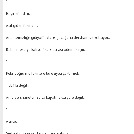
*
Hayır efendim…
Asıl giden fakirler…
Ana “temizliğe gidiyor” evlere, çocuğunu dershaneye yolluyor…
Baba “mesaiye kalıyor” kurs parası ödemek için…
*
Peki, doğru mu fakirlere bu eziyeti çektirmek?
Tabiî ki değil…
Ama dershaneleri zorla kapatmakta çare değil…
*
Ayrıca…
Serbest piyasa şartlarına göre açılmış,