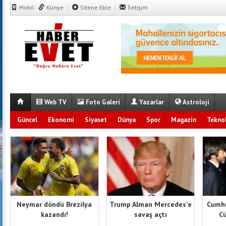
Mobil
Künye
Sitene Ekle
İletişim
Web TV
Foto Galeri
Yazarlar
Astroloji
Güncel
Ekonomi
Siyaset
Dünya
Spor
Magazin
Teknol
Neymar döndü Brezilya
Trump Alman Mercedes'e
Cumhu
kazandı!
savaş açtı
Cü