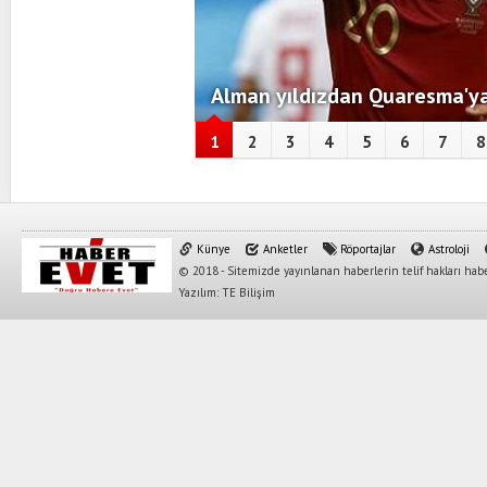
Alman yıldızdan Quaresma'ya
1
2
3
4
5
6
7
8
Künye
Anketler
Röportajlar
Astroloji
© 2018 - Sitemizde yayınlanan haberlerin telif hakları habe
Yazılım: TE Bilişim