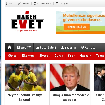
Mobil
Künye
Sitene Ekle
İletişim
Web TV
Foto Galeri
Yazarlar
Astroloji
Güncel
Ekonomi
Siyaset
Dünya
Spor
Magazin
Teknol
Neymar döndü Brezilya
Trump Alman Mercedes'e
Cumhu
kazandı!
savaş açtı
Cü