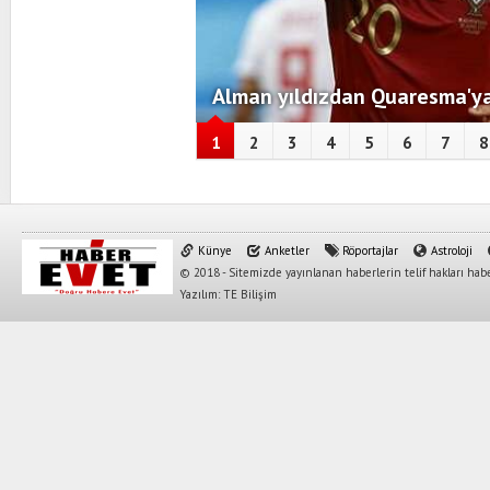
Alman yıldızdan Quaresma'ya
1
2
3
4
5
6
7
8
Künye
Anketler
Röportajlar
Astroloji
© 2018 - Sitemizde yayınlanan haberlerin telif hakları habe
Yazılım: TE Bilişim