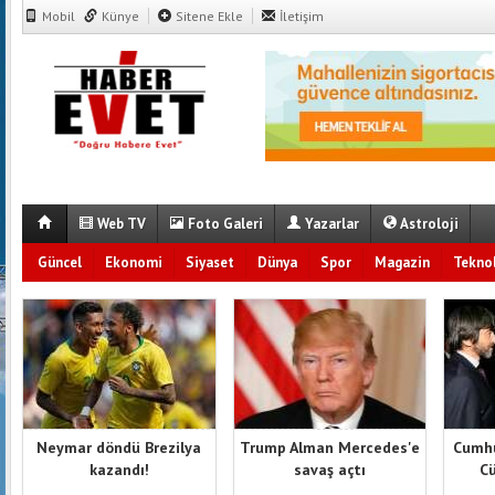
Mobil
Künye
Sitene Ekle
İletişim
Web TV
Foto Galeri
Yazarlar
Astroloji
Güncel
Ekonomi
Siyaset
Dünya
Spor
Magazin
Teknol
Neymar döndü Brezilya
Trump Alman Mercedes'e
Cumhu
kazandı!
savaş açtı
Cü