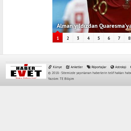
Alman yıldızdan Quaresma'ya
1
2
3
4
5
6
7
8
Künye
Anketler
Röportajlar
Astroloji
© 2018 - Sitemizde yayınlanan haberlerin telif hakları habe
Yazılım: TE Bilişim