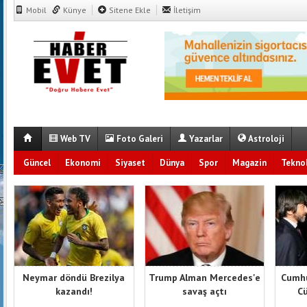
Mobil
Künye
Sitene Ekle
İletişim
Web TV
Foto Galeri
Yazarlar
Astroloji
Güncel
Ekonomi
Siyaset
Dünya
Spor
Magazin
Teknol
Neymar döndü Brezilya
Trump Alman Mercedes'e
Cumhu
kazandı!
savaş açtı
Cü