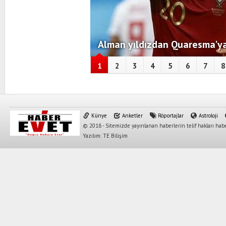
Alman yıldızdan Quaresma'ya
1
2
3
4
5
6
7
8
Künye
Anketler
Röportajlar
Astroloji
© 2018 - Sitemizde yayınlanan haberlerin telif hakları habe
Yazılım: TE Bilişim