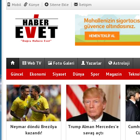
Mobil
Künye
Sitene Ekle
İletişim
Web TV
Foto Galeri
Yazarlar
Astroloji
Güncel
Ekonomi
Siyaset
Dünya
Spor
Magazin
Teknol
Neymar döndü Brezilya
Trump Alman Mercedes'e
Cumhu
kazandı!
savaş açtı
Cü