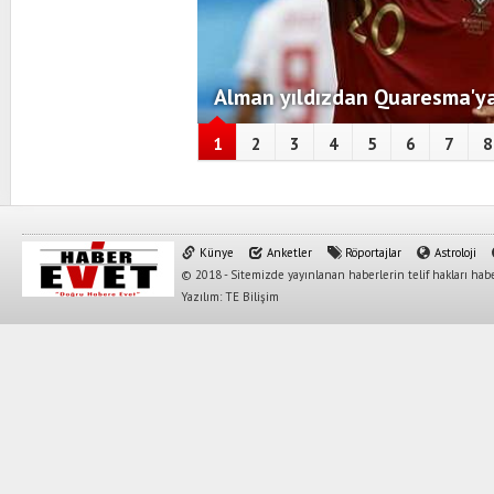
Alman yıldızdan Quaresma'ya
1
2
3
4
5
6
7
8
Künye
Anketler
Röportajlar
Astroloji
© 2018 - Sitemizde yayınlanan haberlerin telif hakları habe
Yazılım: TE Bilişim