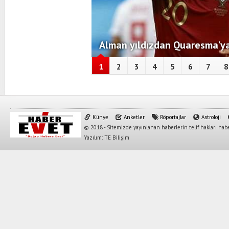
Alman yıldızdan Quaresma'ya
1
2
3
4
5
6
7
8
Künye
Anketler
Röportajlar
Astroloji
© 2018 - Sitemizde yayınlanan haberlerin telif hakları habe
Yazılım: TE Bilişim