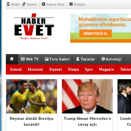
Mobil
Künye
Sitene Ekle
İletişim
Web TV
Foto Galeri
Yazarlar
Astroloji
Güncel
Ekonomi
Siyaset
Dünya
Spor
Magazin
Teknol
Neymar döndü Brezilya
Trump Alman Mercedes'e
Cumhu
kazandı!
savaş açtı
Cü