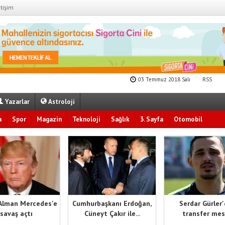
etişim
03 Temmuz 2018 Salı
RSS
Yazarlar
Astroloji
a
Spor
Magazin
Teknoloji
Sağlık
3. Sayfa
Otomobil
Alman Mercedes'e
Cumhurbaşkanı Erdoğan,
Serdar Gürler
savaş açtı
Cüneyt Çakır ile...
transfer mes