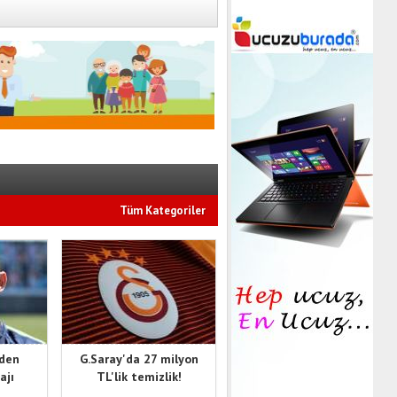
Tüm Kategoriler
'den
G.Saray'da 27 milyon
ajı
TL'lik temizlik!