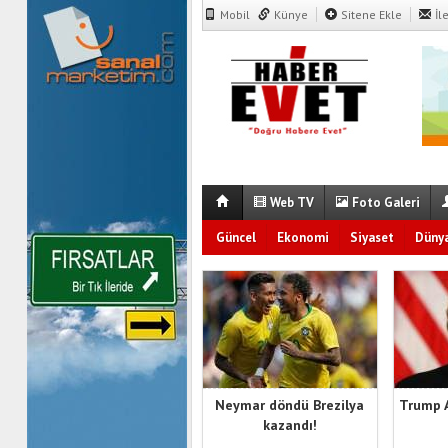
Mobil
Künye
Sitene Ekle
İl
Web TV
Foto Galeri
Güncel
Ekonomi
Siyaset
Düny
Neymar döndü Brezilya
Trump 
kazandı!