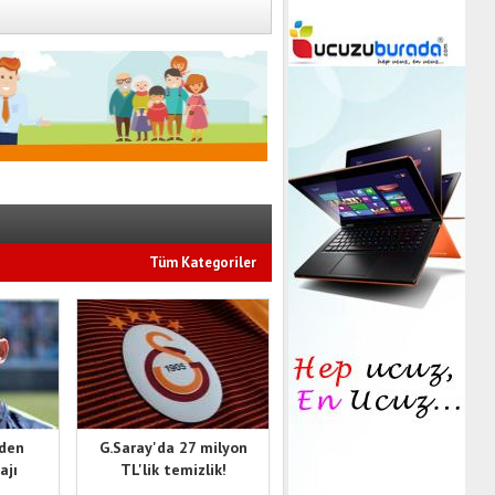
Tüm Kategoriler
'den
G.Saray'da 27 milyon
ajı
TL'lik temizlik!