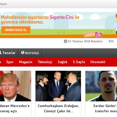
etişim
02 Temmuz 2018 Pazartesi
RSS
Yazarlar
Astroloji
a
Spor
Magazin
Teknoloji
Sağlık
3. Sayfa
Otomobil
Alman Mercedes'e
Cumhurbaşkanı Erdoğan,
Serdar Gürler
savaş açtı
Cüneyt Çakır ile...
transfer mes