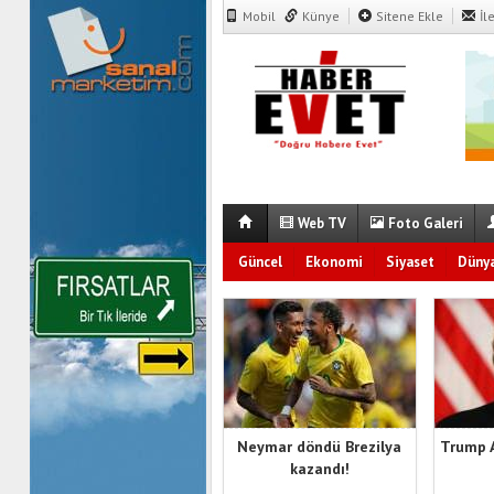
Mobil
Künye
Sitene Ekle
İl
Web TV
Foto Galeri
Güncel
Ekonomi
Siyaset
Düny
Neymar döndü Brezilya
Trump 
kazandı!