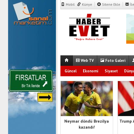
Mobil
Künye
Sitene Ekle
İl
Web TV
Foto Galeri
Güncel
Ekonomi
Siyaset
Düny
Neymar döndü Brezilya
Trump 
kazandı!