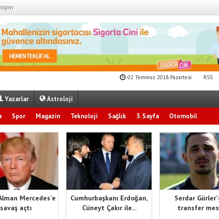
etişim
02 Temmuz 2018 Pazartesi
RSS
Yazarlar
Astroloji
a
Spor
Magazin
Teknoloji
Sağlık
3. Sayfa
Otomobil
Alman Mercedes'e
Cumhurbaşkanı Erdoğan,
Serdar Gürler
savaş açtı
Cüneyt Çakır ile...
transfer mes