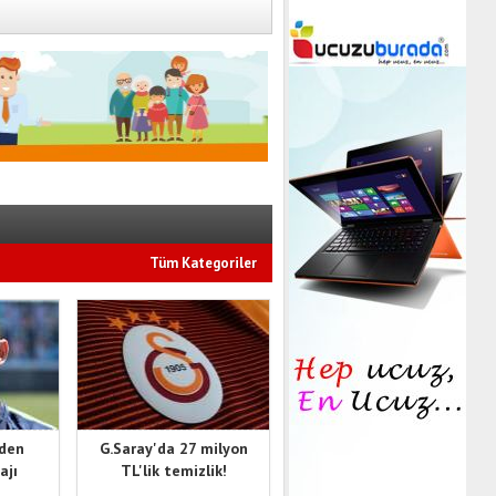
Tüm Kategoriler
'den
G.Saray'da 27 milyon
ajı
TL'lik temizlik!