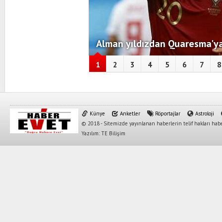
Alman yıldızdan Quaresma'ya
1
2
3
4
5
6
7
8
Künye
Anketler
Röportajlar
Astroloji
© 2018 - Sitemizde yayınlanan haberlerin telif hakları habe
Yazılım: TE Bilişim