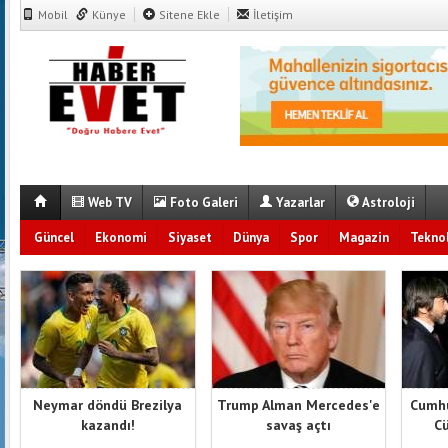
Mobil
Künye
Sitene Ekle
İletişim
Web TV
Foto Galeri
Yazarlar
Astroloji
Güncel
Ekonomi
Siyaset
Dünya
Spor
Magazin
Teknol
Neymar döndü Brezilya
Trump Alman Mercedes'e
Cumhu
kazandı!
savaş açtı
Cü