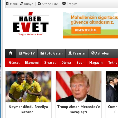
Mobil
Künye
Sitene Ekle
İletişim
Web TV
Foto Galeri
Yazarlar
Astroloji
Güncel
Ekonomi
Siyaset
Dünya
Spor
Magazin
Teknol
Neymar döndü Brezilya
Trump Alman Mercedes'e
Cumhu
kazandı!
savaş açtı
Cü