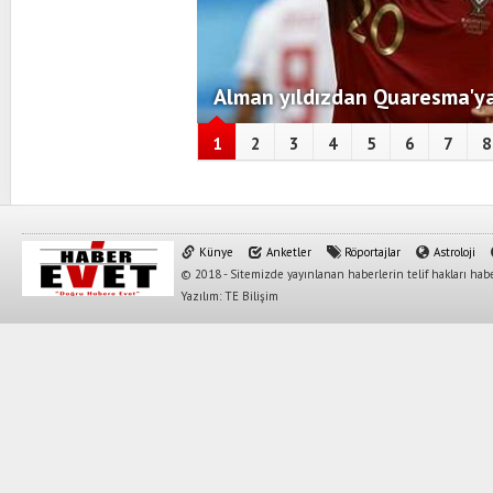
Alman yıldızdan Quaresma'ya
1
2
3
4
5
6
7
8
Künye
Anketler
Röportajlar
Astroloji
© 2018 - Sitemizde yayınlanan haberlerin telif hakları habe
Yazılım: TE Bilişim