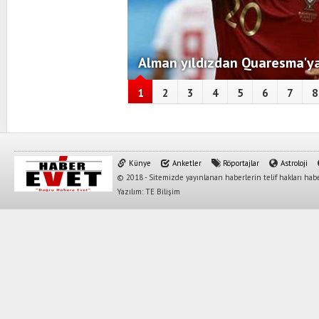
Alman yıldızdan Quaresma'ya
1
2
3
4
5
6
7
8
Künye
Anketler
Röportajlar
Astroloji
© 2018 - Sitemizde yayınlanan haberlerin telif hakları habe
Yazılım: TE Bilişim