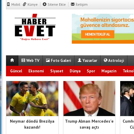
Mobil
Künye
Sitene Ekle
İletişim
Web TV
Foto Galeri
Yazarlar
Astroloji
Güncel
Ekonomi
Siyaset
Dünya
Spor
Magazin
Teknol
Neymar döndü Brezilya
Trump Alman Mercedes'e
Cumhu
kazandı!
savaş açtı
Cü