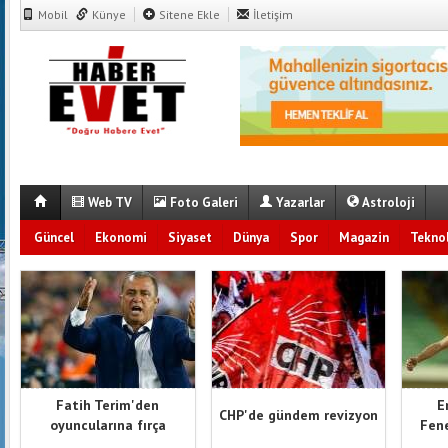
Mobil
Künye
Sitene Ekle
İletişim
Web TV
Foto Galeri
Yazarlar
Astroloji
Güncel
Ekonomi
Siyaset
Dünya
Spor
Magazin
Teknol
Fatih Terim'den
E
CHP'de gündem revizyon
oyuncularına fırça
Fene