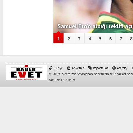
Samuel Eto'o aldığı teklifi açı
1
2
3
4
5
6
7
8
Künye
Anketler
Röportajlar
Astroloji
© 2019 - Sitemizde yayınlanan haberlerin telif hakları habe
Yazılım: TE Bilişim