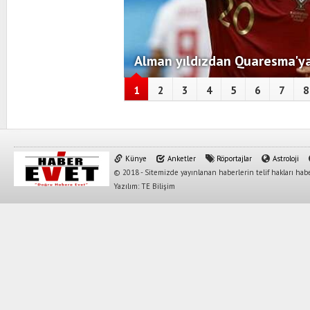
Alman yıldızdan Quaresma'ya
1
2
3
4
5
6
7
8
Künye
Anketler
Röportajlar
Astroloji
© 2018 - Sitemizde yayınlanan haberlerin telif hakları habe
Yazılım: TE Bilişim