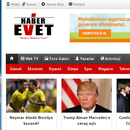
Mobil
Künye
Sitene Ekle
İletişim
Web TV
Foto Galeri
Yazarlar
Astroloji
Güncel
Ekonomi
Siyaset
Dünya
Spor
Magazin
Teknol
Neymar döndü Brezilya
Trump Alman Mercedes'e
Cumhu
kazandı!
savaş açtı
Cü