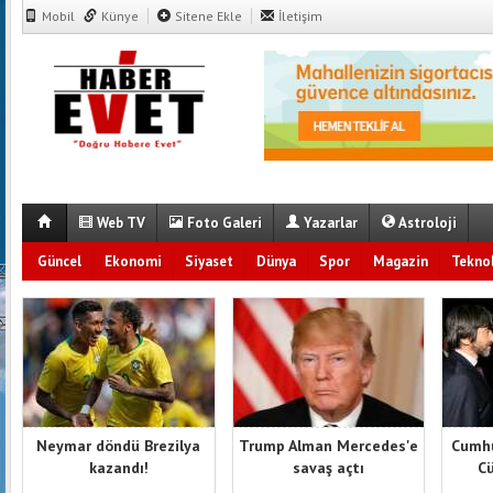
Mobil
Künye
Sitene Ekle
İletişim
Web TV
Foto Galeri
Yazarlar
Astroloji
Güncel
Ekonomi
Siyaset
Dünya
Spor
Magazin
Teknol
Neymar döndü Brezilya
Trump Alman Mercedes'e
Cumhu
kazandı!
savaş açtı
Cü