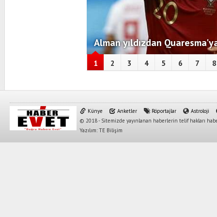
Alman yıldızdan Quaresma'ya
1
2
3
4
5
6
7
8
Künye
Anketler
Röportajlar
Astroloji
© 2018 - Sitemizde yayınlanan haberlerin telif hakları habe
Yazılım: TE Bilişim