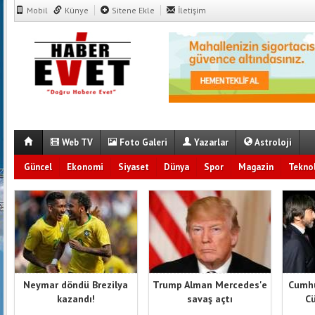
Mobil
Künye
Sitene Ekle
İletişim
Web TV
Foto Galeri
Yazarlar
Astroloji
Güncel
Ekonomi
Siyaset
Dünya
Spor
Magazin
Teknol
Neymar döndü Brezilya
Trump Alman Mercedes'e
Cumhu
kazandı!
savaş açtı
Cü