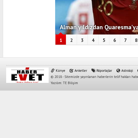
Alman yıldızdan Quaresma'ya
1
2
3
4
5
6
7
8
Künye
Anketler
Röportajlar
Astroloji
© 2018 - Sitemizde yayınlanan haberlerin telif hakları habe
Yazılım: TE Bilişim