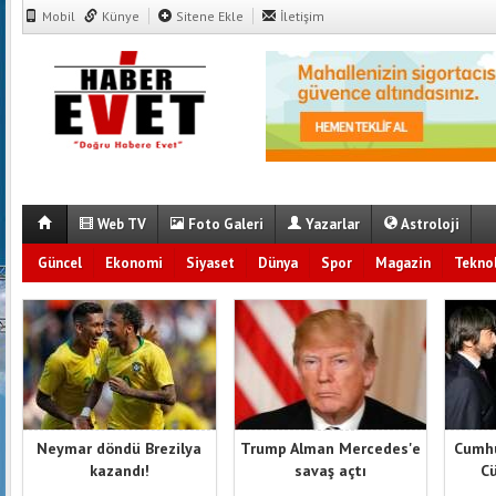
Mobil
Künye
Sitene Ekle
İletişim
Web TV
Foto Galeri
Yazarlar
Astroloji
Güncel
Ekonomi
Siyaset
Dünya
Spor
Magazin
Teknol
Neymar döndü Brezilya
Trump Alman Mercedes'e
Cumhu
kazandı!
savaş açtı
Cü