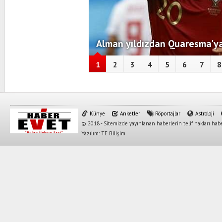
Alman yıldızdan Quaresma'ya
1
2
3
4
5
6
7
8
Künye
Anketler
Röportajlar
Astroloji
© 2018 - Sitemizde yayınlanan haberlerin telif hakları habe
Yazılım: TE Bilişim