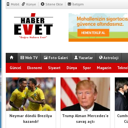
Mobil
Künye
Sitene Ekle
İletişim
Web TV
Foto Galeri
Yazarlar
Astroloji
Güncel
Ekonomi
Siyaset
Dünya
Spor
Magazin
Teknol
Neymar döndü Brezilya
Trump Alman Mercedes'e
Cumhu
kazandı!
savaş açtı
Cü