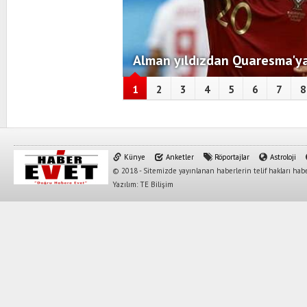
Alman yıldızdan Quaresma'ya
1
2
3
4
5
6
7
8
Künye
Anketler
Röportajlar
Astroloji
© 2018 - Sitemizde yayınlanan haberlerin telif hakları habe
Yazılım: TE Bilişim