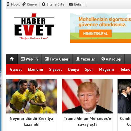
Mobil
Künye
Sitene Ekle
İletişim
Web TV
Foto Galeri
Yazarlar
Astroloji
Güncel
Ekonomi
Siyaset
Dünya
Spor
Magazin
Teknol
Neymar döndü Brezilya
Trump Alman Mercedes'e
Cumhu
kazandı!
savaş açtı
Cü