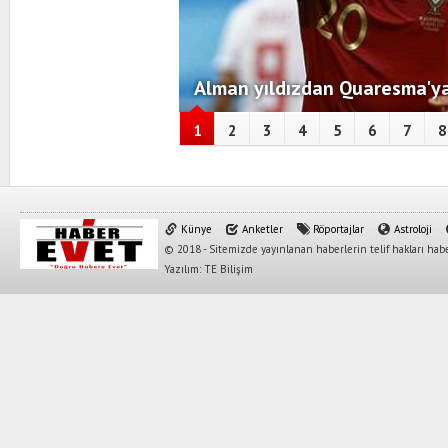
Alman yıldızdan Quaresma'ya
1
2
3
4
5
6
7
8
Künye
Anketler
Röportajlar
Astroloji
© 2018 - Sitemizde yayınlanan haberlerin telif hakları habe
Yazılım: TE Bilişim