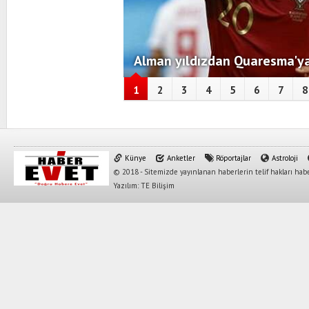
Alman yıldızdan Quaresma'ya
1
2
3
4
5
6
7
8
Künye
Anketler
Röportajlar
Astroloji
© 2018 - Sitemizde yayınlanan haberlerin telif hakları habe
Yazılım: TE Bilişim