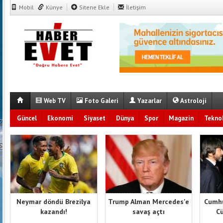
Mobil
Künye
Sitene Ekle
İletişim
Web TV
Foto Galeri
Yazarlar
Astroloji
Güncel
Ekonomi
Siyaset
Dünya
Spor
Magazin
Teknol
Neymar döndü Brezilya
Trump Alman Mercedes'e
Cumhu
kazandı!
savaş açtı
Cü