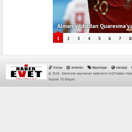
Alman yıldızdan Quaresma'ya
1
2
3
4
5
6
7
8
Künye
Anketler
Röportajlar
Astroloji
© 2018 - Sitemizde yayınlanan haberlerin telif hakları habe
Yazılım: TE Bilişim