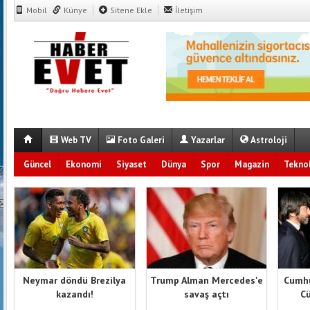
Mobil
Künye
Sitene Ekle
İletişim
Web TV
Foto Galeri
Yazarlar
Astroloji
Güncel
Ekonomi
Siyaset
Dünya
Spor
Magazin
Teknol
Neymar döndü Brezilya
Trump Alman Mercedes'e
Cumhu
kazandı!
savaş açtı
Cü