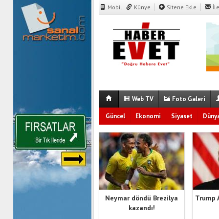
Mobil
Künye
Sitene Ekle
İl
Web TV
Foto Galeri
Güncel
Ekonomi
Siyaset
Düny
Neymar döndü Brezilya
Trump 
kazandı!