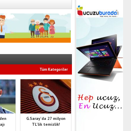
Tüm Kategoriler
'den
G.Saray'da 27 milyon
ajı
TL'lik temizlik!