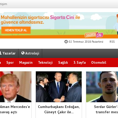
etişim
02 Temmuz 2018 Pazartesi
RSS
Yazarlar
Astroloji
a
Spor
Magazin
Teknoloji
Sağlık
3. Sayfa
Otomobil
Alman Mercedes'e
Cumhurbaşkanı Erdoğan,
Serdar Gürler
savaş açtı
Cüneyt Çakır ile...
transfer mes